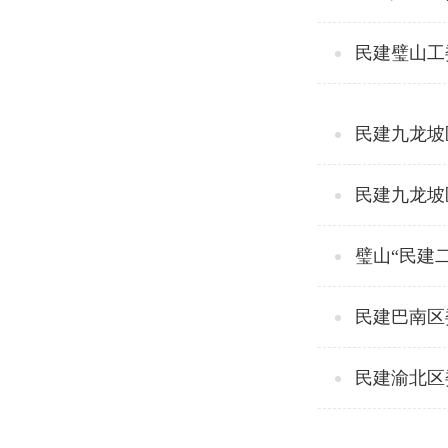
民建璧山工
民建九龙坡
民建九龙坡
璧山“民建
民建巴南区
民建渝北区