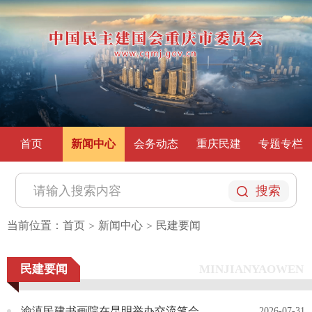
首页
新闻中心
会务动态
重庆民建
专题专栏
搜索
当前位置：
首页
新闻中心
民建要闻
>
>
民建要闻
MINJIANYAOWEN
渝滇民建书画院在昆明举办交流笔会
2026-07-31