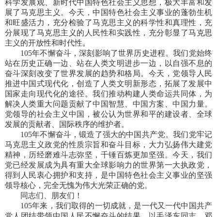
科学发展观、新时代中国特色社会主义思想，极大丰富和发
展了马克思主义。今天，中国特色社会主义事业的蓬勃生机
和旺盛活力，充分检验了马克思主义的科学性和真理性，充
分展现了马克思主义的人民性和实践性，充分彰显了马克思
主义的开放性和时代性。
105年不懈奋斗，深刻影响了世界历史进程。我们党始终
站在历史正确一边、站在人类文明进步一边，以自强不息的
奋斗深刻改变了世界发展的趋势和格局。今天，党领导人民
推进中国式现代化，创造了人类文明新形态，拓展了发展中
国家走向现代化的途径。我们推动构建人类命运共同体，为
解决人类重大问题贡献了中国智慧、中国方案、中国力量。
党领导的社会主义中国，被公认为世界和平的建设者、全球
发展的贡献者、国际秩序的维护者。
105年不懈奋斗，锻造了强大的中国共产党。我们党牢记
马克思主义政党的性质宗旨和奋斗目标，大力弘扬伟大建党
精神，历经磨难斗志弥坚，千锤百炼更加坚强。今天，我们
党已经发展成为具有重大全球影响力的世界第一大执政党，
得到人民衷心拥护和支持，是中国特色社会主义事业的坚强
领导核心，完全无愧为伟大光荣正确的党。
同志们、朋友们！
105年来，我们取得的一切成就，是一代又一代中国共产
党人团结带领中国人民不懈奋斗的结果。以毛泽东同志、邓