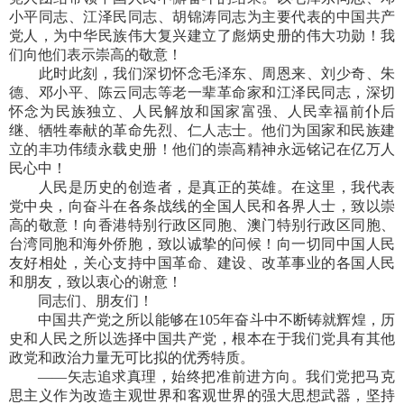
小平同志、江泽民同志、胡锦涛同志为主要代表的中国共产
党人，为中华民族伟大复兴建立了彪炳史册的伟大功勋！我
们向他们表示崇高的敬意！
此时此刻，我们深切怀念毛泽东、周恩来、刘少奇、朱
德、邓小平、陈云同志等老一辈革命家和江泽民同志，深切
怀念为民族独立、人民解放和国家富强、人民幸福前仆后
继、牺牲奉献的革命先烈、仁人志士。他们为国家和民族建
立的丰功伟绩永载史册！他们的崇高精神永远铭记在亿万人
民心中！
人民是历史的创造者，是真正的英雄。在这里，我代表
党中央，向奋斗在各条战线的全国人民和各界人士，致以崇
高的敬意！向香港特别行政区同胞、澳门特别行政区同胞、
台湾同胞和海外侨胞，致以诚挚的问候！向一切同中国人民
友好相处，关心支持中国革命、建设、改革事业的各国人民
和朋友，致以衷心的谢意！
同志们、朋友们！
中国共产党之所以能够在105年奋斗中不断铸就辉煌，历
史和人民之所以选择中国共产党，根本在于我们党具有其他
政党和政治力量无可比拟的优秀特质。
——矢志追求真理，始终把准前进方向。我们党把马克
思主义作为改造主观世界和客观世界的强大思想武器，坚持