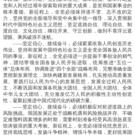
党和人民经过艰辛探索取得的重大成果，是党和国家事业的
根本遵循。新征程上，全党必须保持道不变、志不改的定
力，坚持党的全面领导和党中央集中统一领导，深入贯彻新
时代中国特色社会主义思想，坚定道路自信、理论自信、制
度自信、文化自信，继往开来、守正创新，做到不畏浮云遮
望眼、乘风破浪不迷航。
——坚定信心、接续奋斗，必须紧紧依靠人民创造历史
伟业。坚持和发展中国特色社会主义是全党全国各族人民共
同的事业。新征程上，全党必须进一步提振干事创业的精气
神，团结带领全国各族人民开拓进取，统筹推进“五位一
体”总体布局、协调推进“四个全面”战略布局，完整准确全面
贯彻新发展理念，加快构建新发展格局，扎实推动高质量发
展。要践行以人民为中心的发展思想，发展全过程人民民
主，不断巩固和发展各民族大团结、全国人民大团结、全体
中华儿女大团结，充分激发亿万人民的积极性主动性创造
性，凝聚起推进中国式现代化的磅礴力量。
——坚定信心、接续奋斗，必须积极应对前进道路上的
风险挑战。我国发展正处于战略机遇和风险挑战并存、不确
定难预料因素增多的时期，需要时刻准备经受风高浪急甚至
惊涛骇浪的重大考验。新征程上，全党必须强化忧患意识、
坚持底线思维，发扬斗争精神、增强斗争本领，更好统筹国