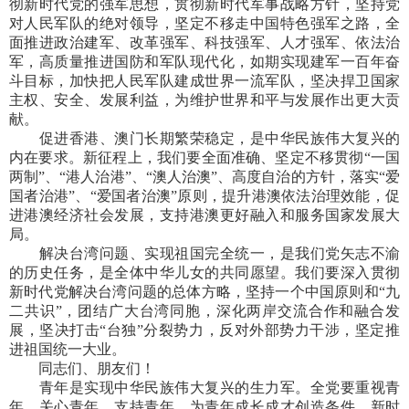
彻新时代党的强军思想，贯彻新时代军事战略方针，坚持党
对人民军队的绝对领导，坚定不移走中国特色强军之路，全
面推进政治建军、改革强军、科技强军、人才强军、依法治
军，高质量推进国防和军队现代化，如期实现建军一百年奋
斗目标，加快把人民军队建成世界一流军队，坚决捍卫国家
主权、安全、发展利益，为维护世界和平与发展作出更大贡
献。
促进香港、澳门长期繁荣稳定，是中华民族伟大复兴的
内在要求。新征程上，我们要全面准确、坚定不移贯彻“一国
两制”、“港人治港”、“澳人治澳”、高度自治的方针，落实“爱
国者治港”、“爱国者治澳”原则，提升港澳依法治理效能，促
进港澳经济社会发展，支持港澳更好融入和服务国家发展大
局。
解决台湾问题、实现祖国完全统一，是我们党矢志不渝
的历史任务，是全体中华儿女的共同愿望。我们要深入贯彻
新时代党解决台湾问题的总体方略，坚持一个中国原则和“九
二共识”，团结广大台湾同胞，深化两岸交流合作和融合发
展，坚决打击“台独”分裂势力，反对外部势力干涉，坚定推
进祖国统一大业。
同志们、朋友们！
青年是实现中华民族伟大复兴的生力军。全党要重视青
年、关心青年、支持青年，为青年成长成才创造条件。新时