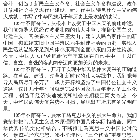
奋斗，创造了新民主主义革命、社会主义革命和建设、改革
开放和社会主义现代化建设、新时代中国特色社会主义的伟
大成就，书写了中华民族几千年历史上最恢宏的史诗。
105年不懈奋斗，从根本上改变了中国人民的前途命运。
我们党领导人民经过波澜壮阔的伟大斗争，推翻帝国主义、
封建主义、官僚资本主义三座大山，建立人民当家作主的新
中国，彻底结束旧中国半殖民地半封建社会的历史，实现人
民生活从温饱不足到总体小康再到全面小康的历史性跨越。
今天，中国人民已经把命运牢牢掌握在自己手中，正以自
信、自立、自强的姿态阔步迈向更加美好的未来。
105年不懈奋斗，开辟了实现中华民族伟大复兴的正确道
路。在革命、建设、改革和新时代的伟大实践中，我们党领
导人民历尽千辛万苦，成功开辟和坚持了中国特色社会主义
道路，仅用几十年时间就走完发达国家几百年走过的工业化
历程，创造了经济快速发展和社会长期稳定两大奇迹。今
天，中华民族伟大复兴势不可挡，展现出前所未有的光明前
景。
105年不懈奋斗，展示了马克思主义的强大生命力。我们
党坚持把马克思主义基本原理同中国具体实际相结合、同中
华优秀传统文化相结合，不断推进马克思主义中国化时代
化，形成毛泽东思想、邓小平理论、“三个代表”重要思想、