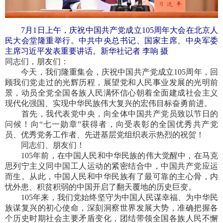
7月1日上午，庆祝中国共产党成立105周年大会在北京人
民大会堂隆重举行。中共中央总书记、国家主席、中央军委
主席习近平发表重要讲话。新华社记者 李响 摄
同志们，朋友们：
今天，我们隆重集会，庆祝中国共产党成立105周年，回
顾我们党走过的光辉历程，展望党和人民事业发展的光明前
景，动员全党全国各族人民满怀信心朝着全面建成社会主义
现代化强国、实现中华民族伟大复兴的宏伟目标奋勇前进。
首先，我代表党中央，向全体中国共产党员致以节日的
问候！向“七一勋章”获得者，向受表彰的全国优秀共产党
员、优秀党务工作者、先进基层党组织表示热烈的祝贺！
同志们、朋友们！
105年前，在中国人民和中华民族的伟大觉醒中，在马克
思列宁主义同中国工人运动的紧密结合中，中国共产党应运
而生。从此，中国人民和中华民族有了最可靠的主心骨，内
忧外患、积贫积弱的中国开启了翻天覆地的历史巨变。
105年来，我们党始终坚守为中国人民谋幸福、为中华民
族谋复兴的初心使命，深刻洞察世界发展大势，准确把握各
个历史时期社会主要矛盾变化，团结带领全国各族人民不懈