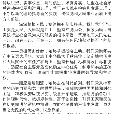
解放思想、实事求是、与时俱进、求真务实，注重在社会矛
盾运动中揭示和运用真理，善于在实践中检验和发展真理，
不断以新的理论指导新的实践，确保党和人民事业沿着正确
方向前进。
——深深植根人民，始终拥有坚实根基。我们党牢记江
山就是人民、人民就是江山，坚持立党为公、执政为民，自
觉践行全心全意为人民服务的根本宗旨，坚定地同人民站在
一起、想在一起、干在一起，拥有任何风浪都动摇不了的坚
实根基。
——勇担历史使命，始终掌握战略主动。我们党胸怀共
产主义远大理想、立志于中华民族千秋伟业，坚定地把历史
和人民赋予的重任扛在肩上，坚持长远目标和阶段目标相统
一，适应社会主要矛盾变化确立中心任务，制定和实施正确
的路线方针政策，确保牢牢掌握事业发展的领导权和主动
权。
——顺应发展潮流，始终走在时代前列。我们党秉持高
度的历史自觉和宽广的世界眼光，清醒把握中国国情和时代
主题，积极识变应变求变，锐意开拓进取，推动党的各项工
作体现时代性、把握规律性、富于创造性，引领国家和民族
在历史前进的逻辑中前进、在时代发展的潮流中发展，成为
当之无愧的时代先锋、民族脊梁。