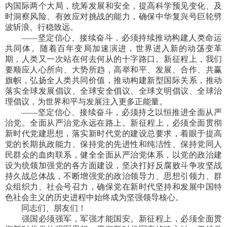
内国际两个大局，统筹发展和安全，提高科学预见变化、及
时洞察风险、有效应对挑战的能力，确保中华复兴号巨轮劈
波斩浪、行稳致远。
——坚定信心、接续奋斗，必须持续推动构建人类命运
共同体。随着百年变局加速演进，世界进入新的动荡变革
期，人类又一次站在何去何从的十字路口。新征程上，我们
要顺应人心所向、大势所趋，高举和平、发展、合作、共赢
旗帜，弘扬全人类共同价值，推动构建新型国际关系，推动
落实全球发展倡议、全球安全倡议、全球文明倡议、全球治
理倡议，为世界和平与发展注入更多正能量。
——坚定信心、接续奋斗，必须持之以恒推进全面从严
治党。全面从严治党永远在路上。新征程上，必须全面贯彻
新时代党建思想，落实新时代党的建设总要求，着眼于提高
党的长期执政能力、保持党的先进性和纯洁性、保持党同人
民群众的血肉联系，健全全面从严治党体系，以党的政治建
设为统领加强党的各方面建设，坚决打好反腐败斗争攻坚战
持久战总体战，不断增强党的政治领导力、思想引领力、群
众组织力、社会号召力，确保党在新时代坚持和发展中国特
色社会主义的历史进程中始终成为坚强领导核心。
同志们、朋友们！
强国必须强军，军强才能国安。新征程上，必须全面贯