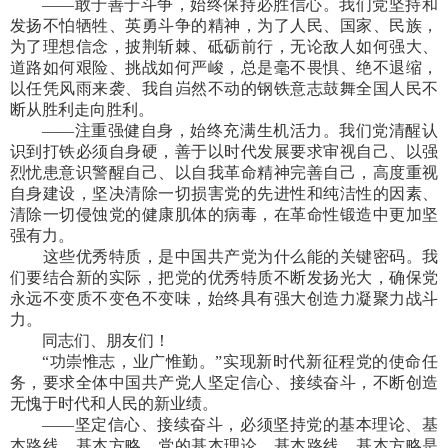
——敢于善于斗争，始终保持必胜信心。我们党坚持和
发扬不怕牺牲、英勇斗争的精神，为了人民、国家、民族，
为了理想信念，披荆斩棘、砥砺前行，无论敌人如何强大、
道路如何艰险、挑战如何严峻，总是毫不畏惧、绝不退缩，
以任凭风雨来袭、我自岿然不动的钢铁意志鼓舞全国人民不
断从胜利走向胜利。
——注重强健自身，始终充满生机活力。我们党清醒认
识到打铁必须自身硬，善于以时代发展要求审视自己、以强
烈忧患意识警醒自己、以自我革命精神完善自己，高度重视
自身建设，坚决清除一切损害党的先进性和纯洁性的因素、
清除一切侵蚀党的健康肌体的病毒，在革命性锻造中更加坚
强有力。
这些优秀特质，是中国共产党为什么能的关键密码。我
们要结合新的实际，把党的优秀特质不断发扬光大，确保党
永远不变质不变色不变味，始终具有强大创造力凝聚力战斗
力。
同志们、朋友们！
“功崇惟志，业广惟勤。”实现新时代新征程党的使命任
务，要求全体中国共产党人坚定信心、接续奋斗，不断创造
无愧于时代和人民的新业绩。
——坚定信心、接续奋斗，必须坚持党的基本理论、基
本路线、基本方略。党的基本理论、基本路线、基本方略是