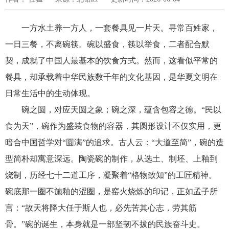
一方水土养一方人，一套餐具见一片天。寻常百姓家，
一日三餐，不离碗筷。碗以盛食，筷以举食，二者配合默
契，成就了中国人最基本的饮食方式。然而，这看似平常的
餐具，却承载着中华民族数千年的文化基因，是华夏文明在
日常生活中的生动体现。
碗之圆，对应天圆之象；碗之深，蕴含包容之德。“民以
食为天”，碗作为盛装食物的容器，其圆形设计不仅实用，更
暗合中国哲学对“圆满”的追求。古人云：“大道至简”，碗的造
型简朴却寓意深远。陶瓷碗的制作，从选土、制坯、上釉到
烧制，历经七十二道工序，凝聚着“格物致知”的工匠精神。
碗底那一圈不施釉的涩圈，是窑火烧炼的印记，正如孟子所
言：“故天将降大任于斯人也，必先苦其心志，劳其筋
骨。”碗的诞生，本身就是一部坚韧不拔的民族奋斗史。