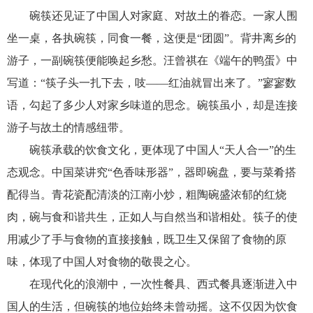
碗筷还见证了中国人对家庭、对故土的眷恋。一家人围
坐一桌，各执碗筷，同食一餐，这便是“团圆”。背井离乡的
游子，一副碗筷便能唤起乡愁。汪曾祺在《端午的鸭蛋》中
写道：“筷子头一扎下去，吱——红油就冒出来了。”寥寥数
语，勾起了多少人对家乡味道的思念。碗筷虽小，却是连接
游子与故土的情感纽带。
碗筷承载的饮食文化，更体现了中国人“天人合一”的生
态观念。中国菜讲究“色香味形器”，器即碗盘，要与菜肴搭
配得当。青花瓷配清淡的江南小炒，粗陶碗盛浓郁的红烧
肉，碗与食和谐共生，正如人与自然当和谐相处。筷子的使
用减少了手与食物的直接接触，既卫生又保留了食物的原
味，体现了中国人对食物的敬畏之心。
在现代化的浪潮中，一次性餐具、西式餐具逐渐进入中
国人的生活，但碗筷的地位始终未曾动摇。这不仅因为饮食