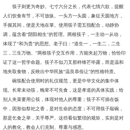
筷子则更为奇妙。七寸六分之长，代表七情六欲，提醒
人们饮食有节，不可放纵。一头方一头圆，象征天圆地方，
手握其间，便是天地在掌。使用筷子需五指配合，动静协
调，蕴含着“阴阳相生”的哲理。两根筷子，一主动一从动，
体现了“和为贵”的思想。老子曰：“道生一，一生二，二生
三，三生万物。”两根筷子交互作用，方能夹起万物，恰恰印
证了这一哲学命题。筷子不似刀叉那样锋芒毕露，而是温和
地夹取食物，反映出中华民族“温良恭俭让”的性格特质。
碗筷配合使用时的礼仪规范，更是中华文化的集中体
现。长辈未动筷，晚辈不可先食，这是孝道的具体实践；给
别人夹菜要用公筷，体现对他人的尊重；筷子不可插在饭
中，因形似祭祀之香，是对生命的态度；不可用筷子敲碗，
那是乞食之举，关乎尊严。这些看似繁琐的规矩，实则是对
人的教化，教会人们克制、尊重与感恩。