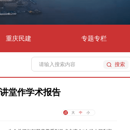
重庆民建
专题专栏
搜索
讲堂作学术报告
大
中
小