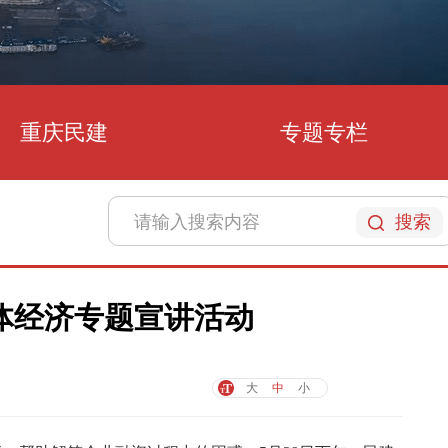
重庆民建
专题专栏
搜索
体经济专题宣讲活动
大
中
小