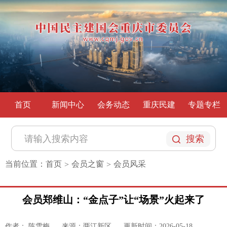
首页
新闻中心
会务动态
重庆民建
专题专栏
搜索
当前位置：
首页
会员之窗
会员风采
>
>
会员郑维山：“金点子”让“场景”火起来了
作者： 陈雪梅
来源：两江新区
更新时间：2026-05-18