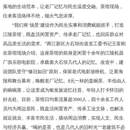
落地的生动范本，让老厂记忆与民生温度交融。茶馆现场，
往来客流络绎不绝，烟火气息浓厚。
“我们将‘场景’建设作为民生实事和消费赋能抓手，打造
江陵茶馆，既盘活闲置资产、传承老厂记忆，也回应群众对
高品质生活的需求。”两江新区大石坝街道党工委书记王富刚
在茶馆现场介绍。这座茶馆的前身是闲置十余年的江陵机器
厂俱乐部电影院，承载着大石坝几代人的记忆。改造中，建
设团队坚守“修旧如旧”原则，保留老式电影放映机、泛黄海
报和舞台幕布，唤醒老厂记忆。8元一杯的盖碗茶、丰俭由人
的碗碗菜，让这里成为银发族追忆往昔、年轻人打卡怀旧的
好去处。目前，茶馆日均客流量超3000人，四十余名工作人
员均为周边居民，既盘活闲置资产、传承工业文脉，也解决
就近就业、丰富市民生活，撬动周边消费，实现人文、民生
与经济共赢。“喝的是茶，也是几代人的旧时光”“老建筑不必