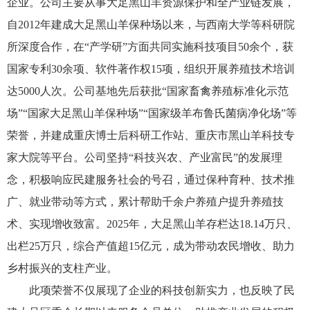
企业。公司主要从事大足黑山羊资源保护和全产业链发展，
自2012年建成大足黑山羊保种场以来，与西南大学等科研院
所深度合作，在“产学研”方面共同实施科技项目50余个，获
国家专利30余项、软件著作权15项，组织开展养殖技术培训
达5000人次。公司基地先后获批“国家畜禽养殖标准化示范
场”“国家大足黑山羊保种场”“国家级羊布鲁氏菌病净化场”等
荣誉，并建成重庆博士后科研工作站、重庆市黑山羊科技专
家大院等平台。公司坚持“科技兴农、产业富民”的发展理
念，积极响应民建服务社会的号召，通过保种育种、技术推
广、就业带动等方式，累计帮助千余户养殖户提升养殖技
术、实现增收致富。2025年，大足黑山羊存栏达18.14万只、
出栏25万只，综合产值超15亿元，成为带动农民增收、助力
乡村振兴的支柱产业。
此项荣誉不仅展现了企业的科技创新实力，也反映了民