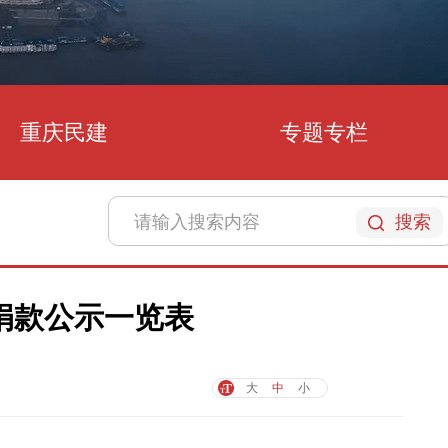
重庆民建
专题专栏
搜索
捐款公示一览表
大
中
小