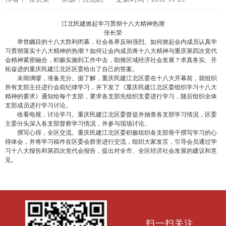
江北民建掀起学习贯彻十八大精神热潮
张长荣
举世瞩目的十八大胜利闭幕，社会各界反响强烈。如何掀起会内成员认真学
习贯彻落实十八大精神的热潮？如何让会内成员将十八大精神与重庆第四次党代
会精神紧密融合，积极实施到工作中去，助推区域经济社会发展？求真务实、开
拓奋进的重庆民建江北区区委给出了自己的答案。
未雨绸缪，准备充分。据了解，重庆民建江北区委在十八大开幕前，就组织
所有支部主任进行会前纪律学习，并下发了《重庆民建江北区委组织学习十八大
精神的要求》通知给每个支部，要求各支部先组织支委进行学习，随后组织全体
支部成员进行学习讨论。
收看电视，讨论学习。重庆民建江北区委督促并抽查各支部学习情况，区委
主委分头深入各支部督察学习情况，并参与现场讨论。
撰写心得，全区交流。重庆民建江北区委积极组织各支部骨干撰写学习的心
得体会，并将学习稿件在区委会群里进行交流，组织大家发言，引导会员通过学
习十八大报告和第四次党代会报告，提出对全市、全区经济社会发展的建议和意
见。
扫一扫关注