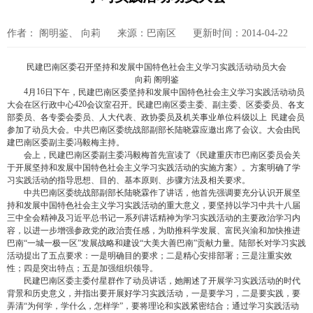
作者： 阁明鉴、 向莉
来源：巴南区
更新时间：2014-04-22
民建巴南区委召开坚持和发展中国特色社会主义学习实践活动动员大会
向莉 阁明鉴
4
16
月
日下午，民建巴南区委坚持和发展中国特色社会主义学习实践活动动员
420
大会在区行政中心
会议室召开。民建巴南区委主委、副主委、区委委员、各支
部委员、各专委会委员、人大代表、政协委员及机关事业单位科级以上
民建会员
参加了动员大会。中共巴南区委统战部副部长陆晓霖应邀出席了会议。大会由民
建巴南区委副主委冯毅梅主持。
会上，民建巴南区委副主委冯毅梅首先宣读了《民建重庆市巴南区委员会关
于开展坚持和发展中国特色社会主义学习实践活动的实施方案》。方案明确了学
习实践活动的指导思想、目的、基本原则、步骤方法及相关要求。
中共巴南区委统战部副部长陆晓霖作了讲话，他首先强调要充分认识开展坚
持和发展中国特色社会主义学习实践活动的重大意义，要坚持以学习中共十八届
三中全会精神及习近平总书记一系列讲话精神为学习实践活动的主要政治学习内
容，以进一步增强参政党的政治责任感，为助推科学发展、富民兴渝和加快推进
巴南“一城一极一区”发展战略和建设“大美大善巴南”贡献力量。陆部长对学习实践
活动提出了五点要求：一是明确目的要求；二是精心安排部署；三是注重实效
性；四是突出特点；五是加强组织领导。
民建巴南区委主委付星群作了动员讲话，她阐述了开展学习实践活动的时代
背景和历史意义，并指出要开展好学习实践活动，一是要学习，二是要实践，要
弄清“为何学，学什么，怎样学”，要将理论和实践紧密结合；通过学习实践活动