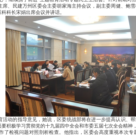
主席、民建万州区委会主委胡家海主持会议，副主委周健、鲍雪
派科科长宋娟出席会议并讲话。
育活动的指导意见，她说，区委统战部将在进一步提高认识、帮
员要积极学习贯彻党的十九届四中全会和市委五届七次全会精神
作了检视问题对照剖析检查。他指出，区委会高度重视本次专