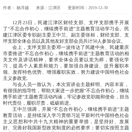
作者： 杨淳越
来源：江津区
更新时间：2019-12-30
12月23日，民建江津区财经支部、支坪支部携手开展
了“不忘合作初心，继续携手前进”主题教育活动学习会。民
建江津区委专职副主委王中兰、副主委张桓，财经支部、支
坪支部全体会员以及其他友好支部会员共计50人参加会议。
会上，支坪支部主委邓一波传达了民建中央、民建重庆
市委推进“不忘合作初心，继续携手前进”主题教育活动的相
关文件及讲话精神，要求全体会员要以党为师，要强化学
习，提高个人素质和能力，要加强自身建设、提升履职本
领、发挥特色优势、增强履职实效，努力建设中国特色社会
主义参政党.
与会人员一致认为，本次宣讲会主题鲜明、内容丰富，
有很强的指导性，帮助大家进一步把握“不忘合作初心，继续
携手前进”主题教育活动内涵，牢记参政党职能和使命，担当
时代责任，履职尽责，砥砺前进。
王中兰强调，开展“不忘合作初心，继续携手前进”主题
教育活动，是持续深入学习贯彻习近平新时代中国特色社会
主义思想和中共十九大精神的重要举措，是坚持好、发展
好、完善好我国新型政党制度的必然要求；要切实按照主题