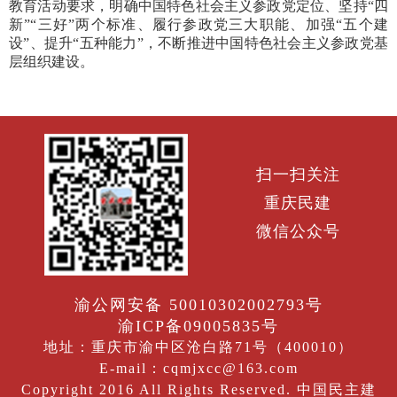
教育活动要求，明确中国特色社会主义参政党定位、坚持“四
新”“三好”两个标准、履行参政党三大职能、加强“五个建
设”、提升“五种能力”，不断推进中国特色社会主义参政党基
层组织建设。
扫一扫关注
重庆民建
微信公众号
渝公网安备 50010302002793号
渝ICP备09005835号
地址：重庆市渝中区沧白路71号（400010）
E-mail：cqmjxcc@163.com
Copyright 2016 All Rights Reserved. 中国民主建