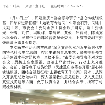
作者： 叶果
来源：宣传处
更新时间：2024-01-23
1月18日上午，民建重庆市委会领导班子 “凝心铸魂强根
基、团结奋进新征程” 主题教育专题民主生活会召开。民建中
央副主席、市委会主委沈金强主持会议并讲话。副主委杨
光、张睿、刘伟、冯毅梅、辛清泉、黄俊、汪官蜀、陈成宽
出席会议。民建中央内部监督委员会委员、上海市委副主委
钱雨晴应邀参会指导。
本次民主生活会的主题是“深入贯彻落实习近平新时代中
国特色社会主义思想，按照主题教育总要求，聚焦提升领导
班子建设水平对照检查、查摆不足。”市委会领导班子对这次
会议，思想上高度重视、政治上严肃对待、行动上充分准
备。会前，领导班子成员按照《民建重庆市委会开展“凝心铸
魂强根基、团结奋进新征程”主题教育工作方案》要求，从深
入开展思想政治学习、深入基层收集意见建议、深入反思认
真查找问题等方面，做了认真准备，并结合实际，撰写了对
照检查材料。