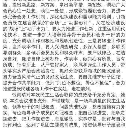
验，提出新思路、新方案，拿出新举措、新招数，调动广大
会员心往一处想、劲往一处使，形成聚智履职合力。要进一
步完善会务工作机制，深化组织建设和履职能力培训，引领
会员既在建言献策的“会场”上“动脑献计”，又在经济建设
的“战场”上“动手出力”。要大力推进工作创新，注重运用现代
化技术。要进一步加大培养推荐骨干会员和会务干部的力
度，充分调动工作积极性和履职创造性。三是要转变工作作
风，发挥表率作用。要大兴调查研究，多深入基层，多联系
界别群众，多倾听会员意见和群众呼声。要严以律己，在洁
身自好、廉洁自律上树标杆、作表率，做到心有所畏、言有
所戒、行有所止，从严管好家人、亲属和身边工作人员，带
头落实从严治会政治责任，抓好分管联系领域的廉政建设，
努力营造风清气正的良好政治生态。要自觉维护班子团结，
提升合作共事能力，做到“到位不越位、补位不抢位”，合力
推进重庆民建各项工作干在实处、走在前列。
钱雨晴对本次民主生活会取得的成效给予充分肯定。她
说, 本次会议准备充分、严谨规范，是一场高质量的民主生活
会。领导班子的对照检查，问题找准找深，整改措施有力务
实。每位领导班子成员的对照检查，把自己摆进去、把职责
摆进去、把工作摆进去，态度诚恳，实事求是，批评与自我
批评到位，达到了巩固主题教育成果、推进领导班子建设和