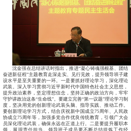
沈金强在总结讲话时指出，推进“凝心铸魂强根基、团结
奋进新征程”主题教育走深走实、见行见效，提升领导班子建
设水平是至关重要的一环。一是要抓好理论学习，深化理论
武装。深入学习贯彻习近平新时代中国特色社会主义思想，
提升政治素养，坚定理想信念，坚持正确的政治方向，牢牢
守护讲政治这条“生命线”。要建立完善“第一议题”理论学习制
度，坚决用党的创新理论武装头脑、指导实践、推动工作。
要创新理论学习方式，结合庆祝新中国成立75周年、人民政
协成立75周年等，加强多党合作优良传统教育，引领广大会
员深化理论武装，确保永远在正道上行。二是要提升履职本
领，展现责任担当。领导班子成员要不断总结提炼工作经