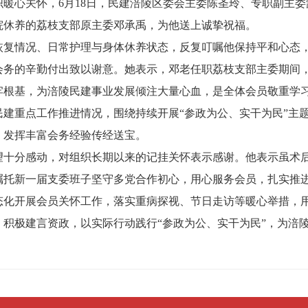
暖心关怀，6月18日，民建涪陵区委会主委陈圣玲、专职副主
院休养的荔枝支部原主委邓承禹，为他送上诚挚祝福。
恢复情况、日常护理与身体休养状态，反复叮嘱他保持平和心态
会务的辛勤付出致以谢意。她表示，邓老任职荔枝支部主委期间
牢根基，为涪陵民建事业发展倾注大量心血，是全体会员敬重学
民建重点工作推进情况，围绕持续开展“参政为公、实干为民”主
，发挥丰富会务经验传经送宝。
望十分感动，对组织长期以来的记挂关怀表示感谢。他表示虽术
嘱托新一届支委班子坚守多党合作初心，用心服务会员，扎实推
态化开展会员关怀工作，落实重病探视、节日走访等暖心举措，
积极建言资政，以实际行动践行“参政为公、实干为民”，为涪