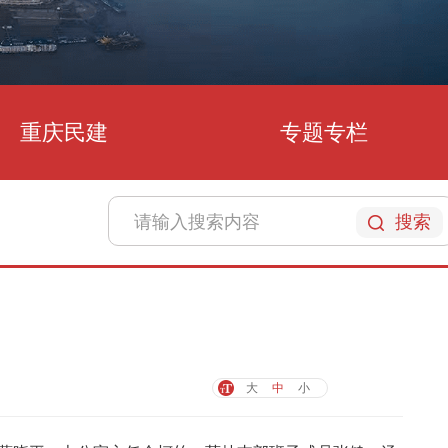
重庆民建
专题专栏
搜索
大
中
小