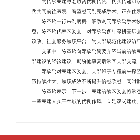
为传承民建尊老敬贤优良传统，切实传递组织
兵共同前往医院，看望慰问刚完成手术、正在住
陈圣玲一行来到病房，细致询问邓承禹手术
息。陈圣玲代表区委会，对邓承禹多年深耕基层
议政、社会服务履职平台，为支部规范化建设筑
交谈中，陈圣玲向邓承禹简要介绍当前涪陵
部建设的经验建议，期盼他康复后常回支部交流
邓承禹对民建区委会、支部班子专程前来探
伍持续壮大、履职成效不断提升倍感欣慰，同时
陈圣玲表示，下一步，民建涪陵区委会将常
一辈民建人实干奉献的优良作风，立足双岗建功、