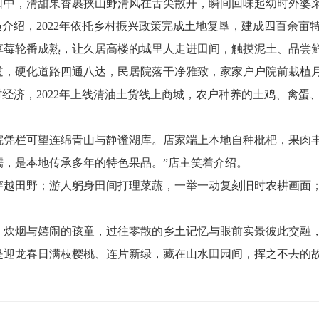
口中，清甜果香裹挟山野清风在舌尖散开，瞬间回味起幼时外婆
员介绍，2022年依托乡村振兴政策完成土地复垦，建成四百余
草莓轮番成熟，让久居高楼的城里人走进田间，触摸泥土、品尝
道，硬化道路四通八达，民居院落干净雅致，家家户户院前栽植
村经济，2022年上线清油土货线上商城，农户种养的土鸡、禽
院凭栏可望连绵青山与静谧湖库。店家端上本地自种枇杷，果肉丰
糯，是本地传承多年的特色果品。”店主笑着介绍。
穿越田野；游人躬身田间打理菜蔬，一举一动复刻旧时农耕画面
、炊烟与嬉闹的孩童，过往零散的乡土记忆与眼前实景彼此交融
是迎龙春日满枝樱桃、连片新绿，藏在山水田园间，挥之不去的