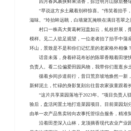
四月春风裹挟鲜果清香，掠过明月山脉层叠
“早说这方乡土藏着别样惊喜。”伟笑着抬手
滋味。”玲抬眸远眺，白墙黛瓦掩映在满目苍翠
村口一株高大黄葛树冠盖如云，虬枝舒展，
模样。见二人驻足观望，一位老者抬了抬手中蒲
环山，景致是不是和你们记忆里的老家格外相像？
话音未落，身着碎花布衫的陈翠香顺着田埂快
负责人。看二位偏爱田园风物，我带你们逛逛乡土
循着乡间步道前行，昔日荒弃坡地焕然一新
新鲜泥土，忙碌的身影复刻出往昔农家孩童跟着
“这片共享菜园落地于2023年。”项目负
验后，盘活闲置土地打造菜园项目。目前菜园划
由单一农产品售卖转向农事托管综合服务，精准
沿着田垄深入山林，龙顶摘香现代农业产业