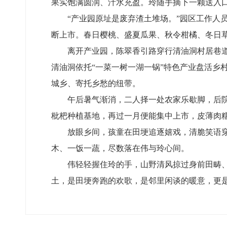
果实饱满圆润、汁水充盈。玲随手摘下一颗送入
“产业园原址是废弃渣土堆场。”园区工作人
断上市。春日樱桃、盛夏瓜果、秋令柑橘、冬日
离开产业园，陈翠香引路穿行清油洞村居巷
清油洞依托“一菜一树一湖一锅”特色产业盘活乡
城乡、寄托乡愁的纽带。
午后暑气渐消，二人择一处农家乐歇脚，后
枇杷种植基地，再过一月便能集中上市，皮薄肉
放眼乡间，孩童在田埂追逐嬉戏，清脆笑语
木、一饭一蔬，尽数落在伟与玲心间。
伟轻轻握住玲的手，山野清风掠过身前田畴
土，是田埂奔跑的欢歌，是邻里闲谈的暖意，更