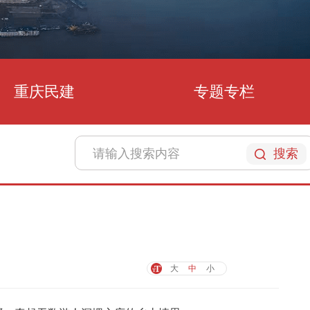
重庆民建
专题专栏
搜索
大
中
小