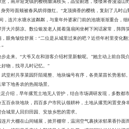
绿意，南岸迎龙镇的樱桃缀满枝头，晶莹剔透，缕缕果香漫溢山
，身旁玲面颊被春风烘得微红。“龙顶摘香的樱桃，复刻了儿时
之间，连片水塘水波粼粼，与童年外婆家门前的池塘渐渐重合，细
撑开大片荫凉。数位银发老人摇着蒲扇闲坐树下闲话家常，阵阵
扇，眼角皱纹舒展：“二位是从城里过来的吧？近些年村里变化翻
”
步走来。“大爷又在和游客介绍村里新貌呢。”她主动上前自我
好物，找寻儿时记忆。”
，武堂村共享菜园阡陌规整、地块编号有序，各类菜苗长势葱郁
长辈下地务农的热闹场景。
责人驻足介绍，早年撂荒土地无人管护，结合市场调研发现，多数
分五百余块地块，四百多户市民认领耕种，土地从撂荒闲置变身
契合城里人回归田园、安放乡愁的需求。
园连片大棚在山间铺展，掀开棚帘，温润空气裹挟浓郁果香扑面