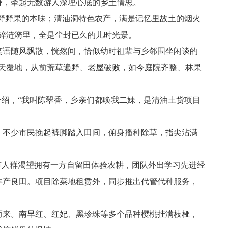
野，牵起无数游人深埋心底的乡土情思。
山野野果的本味；清油洞特色农产，满是记忆里故土的烟火
碎涟漪里，全是尘封已久的儿时光景。
笑语随风飘散，恍然间，恰似幼时祖辈与乡邻围坐闲谈的
天覆地，从前荒草遍野、老屋破败，如今庭院齐整、林果
介绍，“我叫陈翠香，乡亲们都唤我二妹，是清油土货项目
。不少市民挽起裤脚踏入田间，俯身播种除草，指尖沾满
都市人群渴望拥有一方自留田体验农耕，团队外出学习先进经
丰产良田。项目除菜地租赁外，同步推出代管代种服务，
而来。南早红、红妃、黑珍珠等多个品种樱桃挂满枝桠，