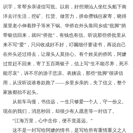
识字，常帮乡亲读信写批。以前，好些潮汕人坐红头船下南
洋去讨生活，挖矿、扛货、做苦力，拼命攒钱往家寄，晓得
屋里老小伸着脖子等米下锅。华侨在外头靠同乡或“批脚”捎
带银信回来，就叫“侨批”，有钱也有信。听说那些侨批里从
来不写“爱”，只问收成好不好，叮嘱细仔要读书，再说自己
在外头还过得去，让屋头人莫挂心。有个姓吴的侨民，阿嬷
过世赶不回来，寄了五百两银子，信上写“生不能尽养，死不
能尽哀”，诉不尽的游子悲凉。表姨说，那些“批脚”很讲信
用，从没听说谁卷款跑了——乡里乡亲的，失了信义，整个
家族都抬不起头。
从前车马慢，书信远，一生只够爱一个人，守一份义。
现在的我们，消息秒回，却很少有人愿意等一封信了。
“江海万里，心中念你，便不觉遥远。”
这不是一封写给阿嬷的情书，是写给所有重情重义之人