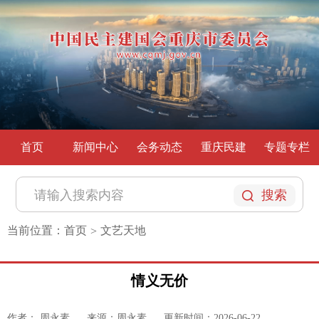
首页
新闻中心
会务动态
重庆民建
专题专栏
搜索
当前位置：
首页
文艺天地
>
情义无价
作者： 周永素
来源：周永素
更新时间：2026-06-22