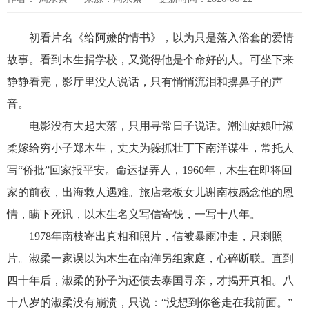
初看片名《给阿嬷的情书》，以为只是落入俗套的爱情
故事。看到木生捐学校，又觉得他是个命好的人。可坐下来
静静看完，影厅里没人说话，只有悄悄流泪和擤鼻子的声
音。
电影没有大起大落，只用寻常日子说话。潮汕姑娘叶淑
柔嫁给穷小子郑木生，丈夫为躲抓壮丁下南洋谋生，常托人
写“侨批”回家报平安。命运捉弄人，1960年，木生在即将回
家的前夜，出海救人遇难。旅店老板女儿谢南枝感念他的恩
情，瞒下死讯，以木生名义写信寄钱，一写十八年。
1978年南枝寄出真相和照片，信被暴雨冲走，只剩照
片。淑柔一家误以为木生在南洋另组家庭，心碎断联。直到
四十年后，淑柔的孙子为还债去泰国寻亲，才揭开真相。八
十八岁的淑柔没有崩溃，只说：“没想到你爸走在我前面。”