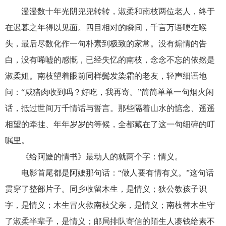
漫漫数十年光阴兜兜转转，淑柔和南枝两位老人，终于
在迟暮之年得以见面。四目相对的瞬间，千言万语哽在喉
头，最后尽数化作一句朴素到极致的家常。没有煽情的告
白，没有唏嘘的感慨，已经失忆的南枝，念念不忘的依然是
淑柔姐。南枝望着眼前同样鬓发染霜的老友，轻声细语地
问：“咸猪肉收到吗？好吃，我再寄。”简简单单一句烟火闲
话，抵过世间万千情话与誓言。那些隔着山水的惦念、遥遥
相望的牵挂、年年岁岁的等候，全都藏在了这一句细碎的叮
嘱里。
《给阿嬷的情书》最动人的就两个字：情义。
电影首尾都是阿嬷那句话：“做人要有情有义。”这句话
贯穿了整部片子。同乡收留木生，是情义；狄公教孩子识
字，是情义；木生冒火救南枝父亲，是情义；南枝替木生守
了淑柔半辈子，是情义；邮局排队寄信的陌生人凑钱给素不