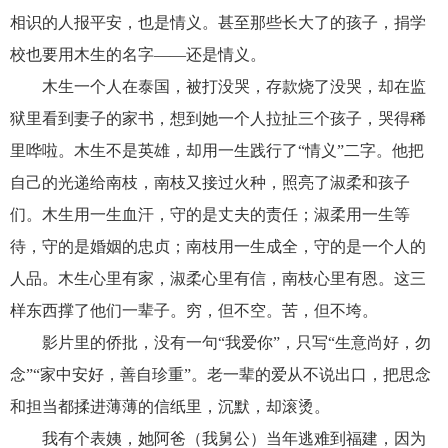
相识的人报平安，也是情义。甚至那些长大了的孩子，捐学
校也要用木生的名字——还是情义。
木生一个人在泰国，被打没哭，存款烧了没哭，却在监
狱里看到妻子的家书，想到她一个人拉扯三个孩子，哭得稀
里哗啦。木生不是英雄，却用一生践行了“情义”二字。他把
自己的光递给南枝，南枝又接过火种，照亮了淑柔和孩子
们。木生用一生血汗，守的是丈夫的责任；淑柔用一生等
待，守的是婚姻的忠贞；南枝用一生成全，守的是一个人的
人品。木生心里有家，淑柔心里有信，南枝心里有恩。这三
样东西撑了他们一辈子。穷，但不空。苦，但不垮。
影片里的侨批，没有一句“我爱你”，只写“生意尚好，勿
念”“家中安好，善自珍重”。老一辈的爱从不说出口，把思念
和担当都揉进薄薄的信纸里，沉默，却滚烫。
我有个表姨，她阿爸（我舅公）当年逃难到福建，因为