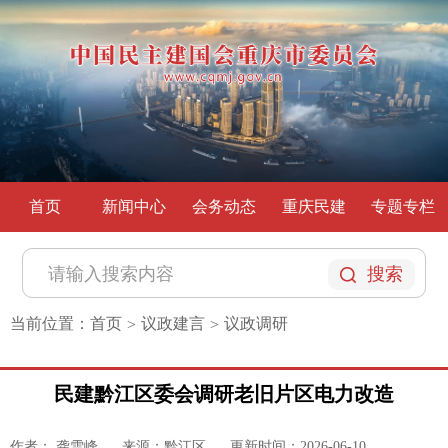
首页
新闻中心
会务动态
重庆民建
专题专栏
搜索
当前位置：
首页
议政建言
议政调研
>
>
民建黔江区委会调研老旧片区电力改造
作者： 龚雪峰
来源：黔江区
更新时间：2026-06-10