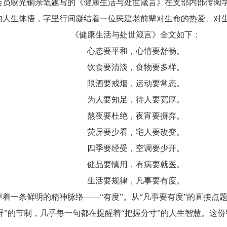
会员耿光铜亲笔题写的《健康生活与处世箴言》在支部内部传阅
的人生体悟，字里行间凝结着一位民建老前辈对生命的热爱、对
《健康生活与处世箴言》全文如下：
心态要平和，心情要舒畅。
饮食要清淡，食物要多样。
限酒要戒烟，运动要常态。
为人要知足，待人要宽厚。
熬夜要杜绝，夜宵要摒弃。
荧屏要少看，宅人要改变。
四季要经受，空调要少开。
健品要慎用，有病要就医。
生活要规律，凡事要有度。
着一条鲜明的精神脉络——“有度”。从“凡事要有度”的直接点
看荧屏”的节制，几乎每一句都在提醒着“把握分寸”的人生智慧。