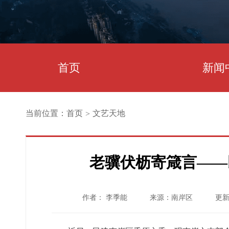
首页
新闻
当前位置：
首页
文艺天地
>
老骥伏枥寄箴言——
作者： 李季能
来源：南岸区
更新