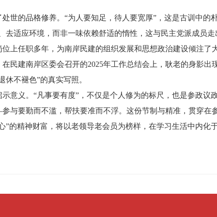
处世的品格修养。“为人要知足，待人要宽厚”，这是古训中的
然、去适应环境，而非一味依赖舒适的惰性，这与民主党派成员走
岗位上任职多年，为南岸民建的组织发展和思想政治建设倾注了
在民建南岸区委会召开的2025年工作总结会上，耿老的身影出现
退休不褪色”的真实写照。
启示意义。“凡事要有度”，不仅是个人修为的标尺，也是参政议
—参与要勤而不滥，帮扶要准而不浮。这份节制与精准，贯穿在
养心”的精神财富，将以老领导老会员为榜样，在学习生活中内化