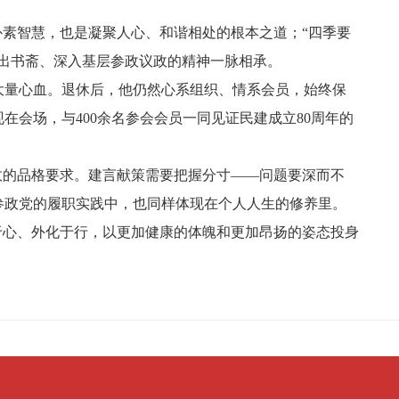
朴素智慧，也是凝聚人心、和谐相处的根本之道；“四季要
出书斋、深入基层参政议政的精神一脉相承。
大量心血。退休后，他仍然心系组织、情系会员，始终保
在会场，与400余名参会会员一同见证民建成立80周年的
政的品格要求。建言献策需要把握分寸——问题要深而不
参政党的履职实践中，也同样体现在个人人生的修养里。
于心、外化于行，以更加健康的体魄和更加昂扬的姿态投身