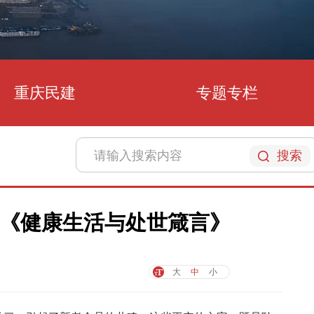
重庆民建
专题专栏
搜索
《健康生活与处世箴言》
大
中
小