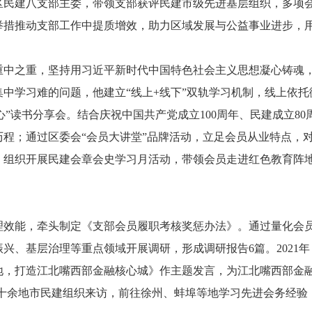
区民建八支部主委，带领支部获评民建市级先进基层组织，多项
举措推动支部工作中提质增效，助力区域发展与公益事业进步，
重中之重，坚持用习近平新时代中国特色社会主义思想凝心铸魂，
中学习难的问题，他建立“线上+线下”双轨学习机制，线上依托
心”读书分享会。结合庆祝中国共产党成立100周年、民建成立
程；通过区委会“会员大讲堂”品牌活动，立足会员从业特点，
次。组织开展民建会章会史学习月活动，带领会员走进红色教育阵
理效能，牵头制定《支部会员履职考核奖惩办法》。通过量化会
兴、基层治理等重点领域开展调研，形成调研报告6篇。2021
高地，打造江北嘴西部金融核心城》作主题发言，为江北嘴西部金
等十余地市民建组织来访，前往徐州、蚌埠等地学习先进会务经