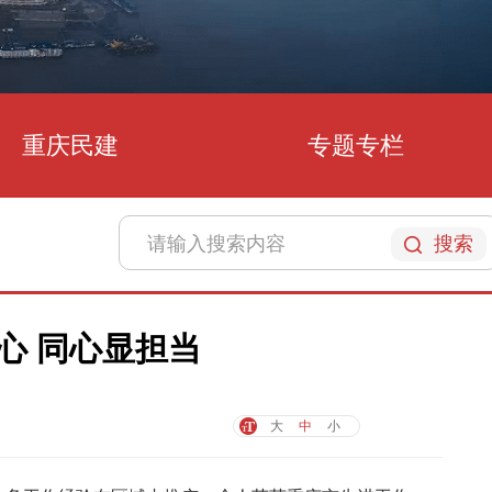
重庆民建
专题专栏
搜索
心 同心显担当
大
中
小