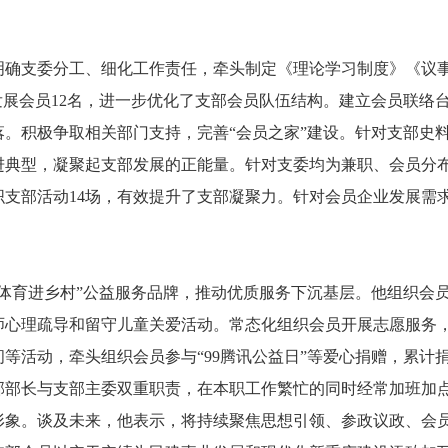
明确支委分工、细化工作责任，牵头制定《理论学习制度》《议
发展会员12名，进一步优化了支部会员队伍结构。建立会员联络
。积极争取相关部门支持，完善“会员之家”建设。针对支部史
进典型，凝聚起支部发展的正能量。针对支委均为兼职、会员分
组织支部活动14场，有效提升了支部凝聚力。针对会员企业发展
育体育进乡村”公益服务品牌，推动优质服务下沉基层。他组织会
心理疏导和留守儿童关爱活动。常态化组织会员开展志愿服务，结
等活动，牵头组织会员参与“99腾讯公益日”等爱心捐赠，累计捐
部部长与支部主委双重职责，在本职工作繁忙的同时经常加班加
形象。谈及未来，他表示，将持续聚焦思想引领、参政议政、会