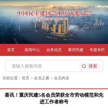
首页
新闻中心
会务动态
重庆民建
专题专栏
搜索
当前位置：
首页
会员之窗
会员风采
>
>
喜讯！重庆民建5名会员荣获全市劳动模范和先
进工作者称号