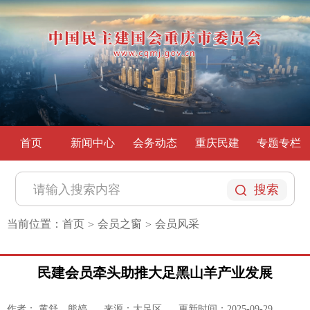
首页
新闻中心
会务动态
重庆民建
专题专栏
搜索
当前位置：
首页
会员之窗
会员风采
>
>
民建会员牵头助推大足黑山羊产业发展
作者： 黄舒、熊婷
来源：大足区
更新时间：2025-09-29