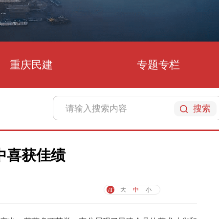
重庆民建
专题专栏
搜索
中喜获佳绩
大
中
小