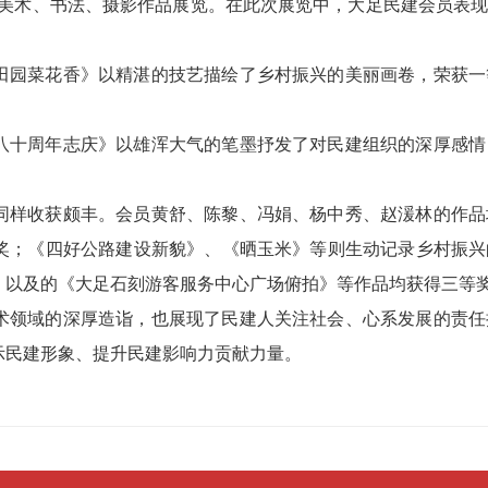
篇”美术、书法、摄影作品展览。在此次展览中，大足民建会员表
田园菜花香》以精湛的技艺描绘了乡村振兴的美丽画卷，荣获一
八十周年志庆》以雄浑大气的笔墨抒发了对民建组织的深厚感情
同样收获颇丰。会员黄舒、陈黎、冯娟、杨中秀、赵湲林的作品
奖；《四好公路建设新貌》、《晒玉米》等则生动记录乡村振兴
》以及的《大足石刻游客服务中心广场俯拍》等作品均获得三等
术领域的深厚造诣，也展现了民建人关注社会、心系发展的责任
示民建形象、提升民建影响力贡献力量。