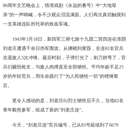
80周年文艺晚会上，情境戏剧《永远的番号》中“大地母
亲”的一声呐喊，令不少观众泪流满面。人们再次真切触摸到
一支英雄连队所托举的铁血军魂。
1943年3月18日，新四军三师七旅十九团二营四连在淮阴
刘老庄遭遇千余日伪军围攻。从拂晓到黄昏，全连82名官兵
击退敌人5次冲锋。最后时刻，子弹打光了，刺刀拼弯了，官
兵们砸毁枪支，与敌人肉搏直至全部牺牲。平均年龄不足25
岁的年轻官兵，用生命践行了“为人民牺牲一切”的铿锵誓
言。
更令人感动的是，刘老庄82烈士牺牲后不久，当地82名
青年毅然参军，组成了新的“刘老庄连”。
今天，“刘老庄连”官兵编号，已从83号延续到了6679