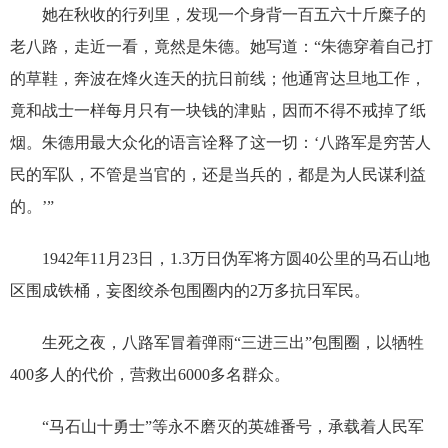
她在秋收的行列里，发现一个身背一百五六十斤糜子的
老八路，走近一看，竟然是朱德。她写道：“朱德穿着自己打
的草鞋，奔波在烽火连天的抗日前线；他通宵达旦地工作，
竟和战士一样每月只有一块钱的津贴，因而不得不戒掉了纸
烟。朱德用最大众化的语言诠释了这一切：‘八路军是穷苦人
民的军队，不管是当官的，还是当兵的，都是为人民谋利益
的。’”
1942年11月23日，1.3万日伪军将方圆40公里的马石山地
区围成铁桶，妄图绞杀包围圈内的2万多抗日军民。
生死之夜，八路军冒着弹雨“三进三出”包围圈，以牺牲
400多人的代价，营救出6000多名群众。
“马石山十勇士”等永不磨灭的英雄番号，承载着人民军