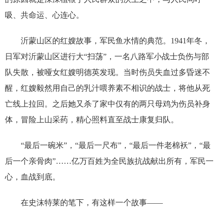
吸、共命运、心连心。
沂蒙山区的红嫂故事，军民鱼水情的典范。1941年冬，
日军对沂蒙山区进行大“扫荡”，一名八路军小战士负伤与部
队失散，被哑女红嫂明德英发现。当时伤员失血过多昏迷不
醒，红嫂毅然用自己的乳汁喂养素不相识的战士，将他从死
亡线上拉回。之后她又杀了家中仅有的两只母鸡为伤员补身
体，冒险上山采药，精心照料直至战士康复归队。
“最后一碗米”，“最后一尺布”，“最后一件老棉袄”，“最
后一个亲骨肉”……亿万百姓为全民族抗战献出所有，军民一
心，血战到底。
在史沫特莱的笔下，有这样一个故事——