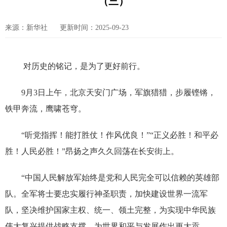
（三）
来源：新华社
更新时间：2025-09-23
对历史的铭记，是为了更好前行。
9月3日上午，北京天安门广场，军旗猎猎，步履铿锵，
铁甲奔流，鹰啸苍穹。
“听党指挥！能打胜仗！作风优良！”“正义必胜！和平必
胜！人民必胜！”昂扬之声久久回荡在长安街上。
“中国人民解放军始终是党和人民完全可以信赖的英雄部
队。全军将士要忠实履行神圣职责，加快建设世界一流军
队，坚决维护国家主权、统一、领土完整，为实现中华民族
伟大复兴提供战略支撑，为世界和平与发展作出更大贡