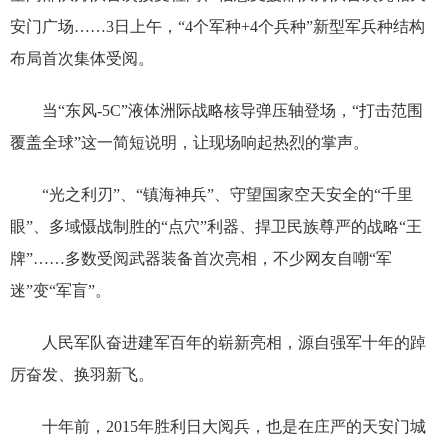
安门广场……3日上午，“4个军种+4个兵种”新型军兵种结构
布局首次集体受阅。
当“东风-5C”液体洲际战略核导弹压轴登场，“打击范围
覆盖全球”这一简短说明，让现场响起热烈的掌声。
“光之利刃”、“镇海神兵”、守望国家空天安全的“千里
眼”、多域慑战制胜的“点穴”利器、捍卫民族尊严的战略“王
牌”……多数受阅武器装备首次亮相，不少网友自嘲“军
迷”变“军盲”。
人民军队奋进建军百年的崭新亮相，源自强军十年的踔
厉奋发、换羽新飞。
十年前，2015年胜利日大阅兵，也是在庄严的天安门城