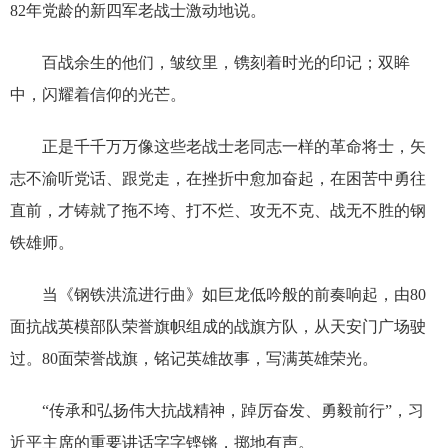
82年党龄的新四军老战士激动地说。
百战余生的他们，皱纹里，镌刻着时光的印记；双眸
中，闪耀着信仰的光芒。
正是千千万万像这些老战士老同志一样的革命将士，矢
志不渝听党话、跟党走，在挫折中愈加奋起，在困苦中勇往
直前，才铸就了拖不垮、打不烂、攻无不克、战无不胜的钢
铁雄师。
当《钢铁洪流进行曲》如巨龙低吟般的前奏响起，由80
面抗战英模部队荣誉旗帜组成的战旗方队，从天安门广场驶
过。80面荣誉战旗，铭记英雄故事，写满英雄荣光。
“传承和弘扬伟大抗战精神，踔厉奋发、勇毅前行”，习
近平主席的重要讲话字字铿锵，掷地有声。