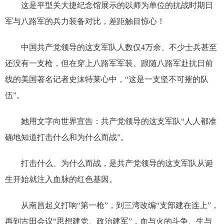
这是平型关大捷纪念馆展示的以师为单位的抗战时期日
军与八路军的兵力装备对比，差距触目惊心！
中国共产党领导的这支军队人数仅4万余、不少士兵甚至
还没有一支枪，但在穿上八路军军装、跟随八路军赴抗日前
线的美国著名记者史沫特莱心中，“这是一支坚不可摧的队
伍”。
她用文字向世界宣告：共产党领导的这支军队“人人都准
确地知道打击什么和为什么而战”。
打击什么、为什么而战，是共产党领导的这支军队从诞
生开始就注入血脉的红色基因。
从南昌起义打响“第一枪”，到三湾改编“支部建在连上”，
再到古田会议“思想建党、政治建军”，血与火的斗争、生与