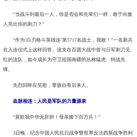
“当战斗到最后一人，你是否会和先辈们一样，敢于向敌
人亮出你的刺刀？”
“作为‘白刃格斗英雄连’第5717名战士，我敢！”一名新兵
在入连仪式上这样回答。这支在百团大战中曾与日军刺刀见
红的连队，如今成长为守卫祖国南疆的丛林猛虎、特战先
锋。
先烈回眸应笑慰，擎旗自有后来人。
血脉相连：人民是军队的力量源泉
“莫欺我中华无肝胆！母亲膝下百万兵！”
3日晚，纪念中国人民抗日战争暨世界反法西斯战争胜利