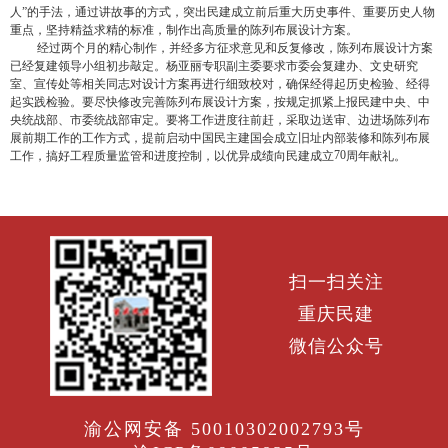
人”的手法，通过讲故事的方式，突出民建成立前后重大历史事件、重要历史人物
重点，坚持精益求精的标准，制作出高质量的陈列布展设计方案。
经过两个月的精心制作，并经多方征求意见和反复修改，陈列布展设计方案
已经复建领导小组初步敲定。杨亚丽专职副主委要求市委会复建办、文史研究
室、宣传处等相关同志对设计方案再进行细致校对，确保经得起历史检验、经得
起实践检验。要尽快修改完善陈列布展设计方案，按规定抓紧上报民建中央、中
央统战部、市委统战部审定。要将工作进度往前赶，采取边送审、边进场陈列布
展前期工作的工作方式，提前启动中国民主建国会成立旧址内部装修和陈列布展
70
工作，搞好工程质量监管和进度控制，以优异成绩向民建成立
周年献礼。
扫一扫关注
重庆民建
微信公众号
渝公网安备 50010302002793号