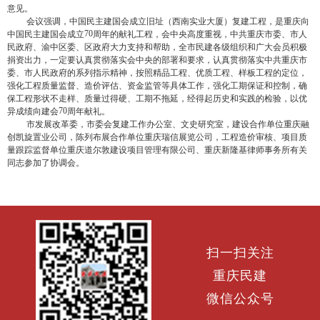
意见。
会议强调，中国民主建国会成立旧址（西南实业大厦）复建工程，是重庆向
70
中国民主建国会成立
周年的献礼工程，会中央高度重视，中共重庆市委、市人
民政府、渝中区委、区政府大力支持和帮助，全市民建各级组织和广大会员积极
捐资出力，一定要认真贯彻落实会中央的部署和要求，认真贯彻落实中共重庆市
委、市人民政府的系列指示精神，按照精品工程、优质工程、样板工程的定位，
强化工程质量监督、造价评估、资金监管等具体工作，强化工期保证和控制，确
保工程形状不走样、质量过得硬、工期不拖延，经得起历史和实践的检验，以优
70
异成绩向建会
周年献礼。
市发展改革委，市委会复建工作办公室、文史研究室，建设合作单位重庆融
创凯旋置业公司，陈列布展合作单位重庆瑞信展览公司，工程造价审核、项目质
量跟踪监督单位重庆道尔敦建设项目管理有限公司、重庆新隆基律师事务所有关
同志参加了协调会。
扫一扫关注
重庆民建
微信公众号