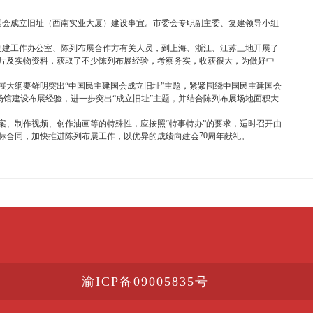
国会成立旧址（西南实业大厦）建设事宜。市委会专职副主委、复建领导小组
复建工作办公室、陈列布展合作方有关人员，到上海、浙江、江苏三地开展了
片及实物资料，获取了不少陈列布展经验，考察务实，收获很大，为做好中
大纲要鲜明突出“中国民主建国会成立旧址”主题，紧紧围绕中国民主建国会
场馆建设布展经验，进一步突出“成立旧址”主题，并结合陈列布展场地面积大
、制作视频、创作油画等的特殊性，应按照“特事特办”的要求，适时召开由
70
标合同，加快推进陈列布展工作，以优异的成绩向建会
周年献礼。
渝ICP备09005835号