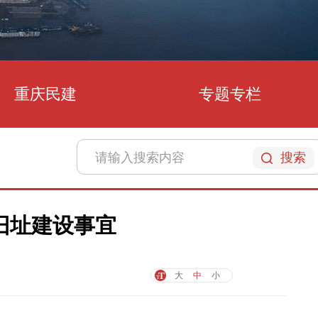
重庆民建
专题专栏
搜索
旧址建设事宜
大
中
小