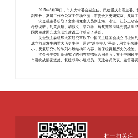
2015
6
30
年
月
日，市人大常委会副主任、民建重庆市委主委、
副组长、复建工作办公室主任杨亚丽，市委会文史研究室、复建
沈金强主委听取了文史研究室人员到上海、浙江、江苏三省
考察调研，到黄炎培、胡厥文、章乃器、施复亮等民建先贤故里
国民主建国会成立旧址建设工作奠定了基础。
沈金强主委组织大家研究审议了中国民主建国会成立旧址陈列
成立前后发生的重大历史事件，通过“以事带人”手法，用文字来
小，反复研究讨论陈列布展结构和内容，确保经得起历史的检验
沈金强主委组织研究了陈列布展招标合同事宜，鉴于中国民主
市委统战部党派处、复建领导小组成员、民建会员代表、监督委
扫一扫关注