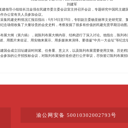
刘建军
复建领导小组组长沈金强在民建市委主委会议室主持召开会议，专题研究中国民主建
工作办公室有关人员参加会议。
6
14
19
市采集民建史料情况汇报后指出：
月
日至
日，专职副主委杨亚丽率文史研究室、
或纪念场馆收集了大量珍贵的会史史料，考察发掘了很多有价值的民建先贤早期活动图
布展大纲（第六稿），就陈列布展大纲内容、结构进行了深入讨论。他指出，陈列布展
讲述、用图片来佐证、用实物来展示、用多媒体来演绎。要借鉴“中共一大会址”等纪念
。
建国会成立旧址建设时间紧、任务重、意义大，以及陈列布展需要使用文物、历史档案
员会参加的公开招投标会议，对陈列布展报价造价进行公开审议，尽快签订陈列布展招
渝公网安备 50010302002793号