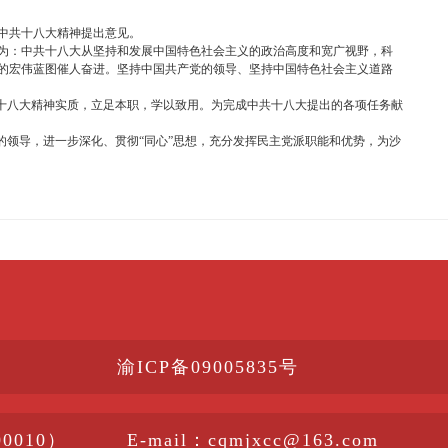
中共
十八大精神提出意见。
为：中共十八大从坚持和发展中国特色社会主义的政治高度和宽广视野，科
的宏伟蓝图催人奋进。坚持中国共产党的领导、坚持中国特色社会主义道路
十八大精神实质，立足本职，学以致用。为完成中共十八大提出的各项任务献
的领导，进一步深化、贯彻“同心”思想，充分发挥民主党派职能和优势，为沙
渝ICP备09005835号
010）
E-mail：cqmjxcc@163.com