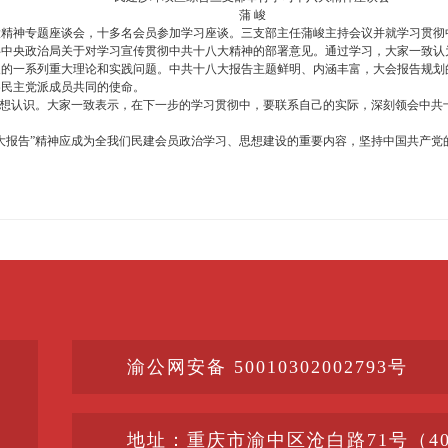
蒲 峻
大精神专题座谈会，十多名会员参加学习座谈。三支部主任蒲峻主持会议并就学习贯彻
共中央政治局关于对学习宣传贯彻中共十八大精神的部署意见。通过学习，大家一致认
展的一系列重大理论和实践问题。中共十八大报告主题鲜明、内涵丰富，大会报告规划
各民主党派成员共同的使命。
思想认识。大家一致表示，在下一步的学习贯彻中，要联系自己的实际，深刻领会中共
大报告”精神应成为全我们民建会员政治学习、思想建设的重要内容，坚持中国共产党
渝公网安备 50010302002793号
地址：重庆市渝中区沧白路71号（400