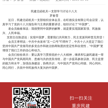
民建北碚机关一支部学习讨论十八大
罗春雪
近日，民建北碚机关一支部组织全体会员，在旺德实业有限公司会议室，认
真学习了党的十八大报告和习主席的重要讲话，组织讨论了“中国梦”。
老会员杨春旭说：我很赞同中国梦的解释，就是要实现国家富强、民族振
兴、人民幸福。
支部主任陈进说：实现中国梦，需要我们共同努力，民主党派同样责无旁贷！
65
会员王孝明说：中共中央发布“五一口号”
周年了，中共十八大坚定了我们
坚持中国共产党领导的多党合作和政治协商制度的坚定性和自觉性，“中国梦”更
增强了我们工作的信心和动力。
会员们纷纷表示：要认真学习贯彻党的十八大精神，继承和弘扬民建老一辈
与中国共产党风雨同舟、患难与共的优良传统，进一步提高参政议政、民主监督
的能力和水平，加强自身建设，协商共识，与中国共产党同心同德、同心同向、
同心同行，共筑中华民族伟大复兴的中国梦。
扫一扫关注
重庆民建