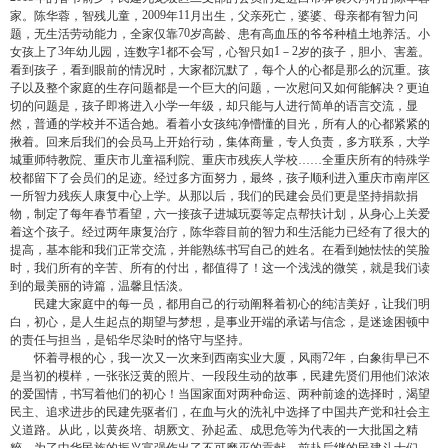
2009
11
家。陈华蓉，智残儿童，
年
月出生，父亲死亡，婆婆、母亲都有智力问
70
题，无生活劳动能力，全家仅靠
岁高龄、患有高血压的爷爷种植土地养活。小
3
1
1
2
女孩上了
年幼儿园，连数字
都不会写，心智只如
－
岁的孩子，胆小、害羞。
看到孩子，看到眼前的情况时，大家都沉默了，每个人的心都是那么的沉重。孩
子以及整个家庭的生存问题都是一个巨大的问题，一次慰问又如何能解决？更迫
切的问题是，孩子即将进入小学一年级，却只能与人进行简单的语言交流，显
然，普通的学校并不适合她。看着小女孩纯净懵懂的目光，所有人的心都紧紧的
揪着。回来后我们的会员马上开始行动，集体商量，专人负责，多方联系，大学
城重师特教院、重庆市儿童福利院、重庆市残疾人学校……全重庆所有的特殊学
校都留下了会员们的足迹。经过多方面努力，最终，孩子顺利进入重庆市南岸区
一所智力残疾人康复中心上学。从那以后，我们的民建会员们更是坚持捐款捐
物，制定了每年春节看望，六一接孩子进城玩耍等定点帮扶计划，从身心上关爱
着这个孩子。经过两年康复治疗，陈华蓉目前的智力和生活能力已经有了很大的
提高，基本能和我们正常交流，并能熟练书写自己的姓名。在看到她怯怯的笑脸
时，我们所有的辛苦、所有的付出，都值得了！这一个浅浅的微笑，就是我们读
到的最美丽的诗篇，温馨且恬淡。
民建大家庭中的每一员，都用自己的行动阐释着初心的纯洁美好，让我们明
白，初心，是人生起点的期望与梦想，是事业开端的承诺与信念，是迷途困顿中
的责任与担当，是铅华尽染时的恪守与坚持。
72
怀着寻根的心，我一次又一次来到西南实业大厦，风雨
年，白象街早已不
是当初的模样，一张张泛黄的照片、一段段生动的故事，民建先贤们用他们浓浓
的爱国情，书写着他们的初心！当国家面对两种命运、两种前途的选择时，渴望
民主、追求进步的民建先驱者们，在血与火的洗礼中选择了中国共产党和社会主
义道路。从此，以黄炎培、胡厥文、孙起孟、成思危等为代表的一大批国之精