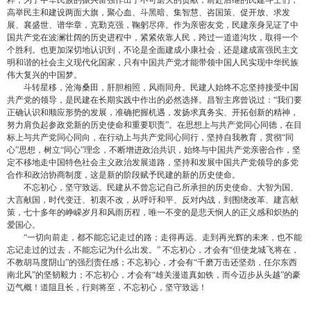
粹，为了中华民族的振兴富强作出了不可磨灭的贡献，前赴后继的民建斗士们，
高举民主和建设两面大旗，聚心血、斗黑暗、集智慧、咨国策、促开放、求发
展、襄盛世、谱华章，克勤克强，鞠躬尽瘁。作为亲密友党，民建亲身见证了中
国共产党在波澜壮阔的历史进程中，紧紧依靠人民，跨过一道道沟坎，取得一个
个胜利。也更加深切地认识到，不论是全面建成小康社会，还是建成富强民主文
明和谐的社会主义现代化国家，只有中国共产党才能带领中国人民实现中华民族
伟大复兴的中国梦。
斗转星移，沧海桑田，肝胆相照，风雨同舟。民建人始终不忘坚持接受中国
共产党的领导，是民建在长期实践中作出的必然选择。昌智主席曾说过：“我们要
正确认识和顺应形势的发展，准确把握机遇，发扬求真务实、开拓创新的精神，
努力肩负起参政党新的历史使命和重要职责”。在思想上与共产党同心同德，在目
标上与共产党同心同向，在行动上与共产党同心同行，坚持自我教育，贯彻“同
心”思想，树立“同心”理念，不断增进政治共识，始终与中国共产党亲密合作，坚
定不移地走中国特色社会主义政治发展道路，坚持和发展中国共产党领导的多党
合作和政治协商制度，这是新的阶段赋予民建的新的历史使命。
不忘初心，坚守致远。民建从不曾忘记自己所承担的历史使命。大智为国、
大言献国，时代变迁、初衷不改，从呼吁和平、反对内战，到围绕改革、建言献
策，七十多年的峥嵘岁月和风雨历程，唯一不变的是悲天悯人的正义感和炽热的
爱国心。
“一切向前走，都不能忘记走过的路；走得再远、走到再光辉的未来，也不能
忘记走过的过去，不能忘记为什么出发。” 不忘初心，才会有“但使龙城飞将在，
不教胡马度阴山”的强烈责任感；不忘初心，才会有“千磨万击还坚劲，任尔东西
南北风”的坚韧毅力；不忘初心，才会有“雄关漫道真如铁，而今迈步从头越”的豪
迈气概！道阻且长，行则将至，不忘初心，坚守致远！