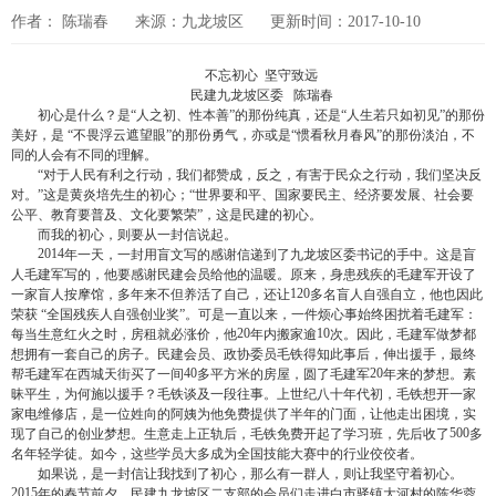
作者： 陈瑞春
来源：九龙坡区
更新时间：2017-10-10
不忘初心
坚守致远
民建九龙坡区委
陈瑞春
初心是什么？是“人之初、性本善”的那份纯真，还是“人生若只如初见”的那份
美好，是 “不畏浮云遮望眼”的那份勇气，亦或是“惯看秋月春风”的那份淡泊，不
同的人会有不同的理解。
“对于人民有利之行动，我们都赞成，反之，有害于民众之行动，我们坚决反
对。”这是黄炎培先生的初心；“世界要和平、国家要民主、经济要发展、社会要
公平、教育要普及、文化要繁荣”，这是民建的初心。
而我的初心，则要从一封信说起。
2014
年一天，一封用盲文写的感谢信递到了九龙坡区委书记的手中。这是盲
人毛建军写的，他要感谢民建会员给他的温暖。原来，身患残疾的毛建军开设了
120
一家盲人按摩馆，多年来不但养活了自己，还让
多名盲人自强自立，他也因此
荣获 “全国残疾人自强创业奖”。可是一直以来，一件烦心事始终困扰着毛建军：
20
10
每当生意红火之时，房租就必涨价，他
年内搬家逾
次。因此，毛建军做梦都
想拥有一套自己的房子。民建会员、政协委员毛铁得知此事后，伸出援手，最终
40
20
帮毛建军在西城天街买了一间
多平方米的房屋，圆了毛建军
年来的梦想。素
昧平生，为何施以援手？毛铁谈及一段往事。上世纪八十年代初，毛铁想开一家
家电维修店，是一位姓向的阿姨为他免费提供了半年的门面，让他走出困境，实
500
现了自己的创业梦想。生意走上正轨后，毛铁免费开起了学习班，先后收了
多
名年轻学徒。如今，这些学员大多成为全国技能大赛中的行业佼佼者。
如果说，是一封信让我找到了初心，那么有一群人，则让我坚守着初心。
2015
年的春节前夕，民建九龙坡区二支部的会员们走进白市驿镇大河村的陈华蓉