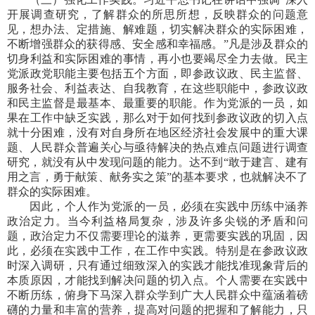
开展调查研究，了解群众的所思所想，反映群众的问题意
见，想办法、定措施、解难题，切实解决群众的实际困难，
不断增强群众的获得感、安全感和幸福感。”凡是涉及群众的
切身利益和实际困难的事情，再小也要竭尽全力去做。民主
党派政党职能主要包括五个方面，即参政议政、民主监督、
服务社会、利益表达、自我教育，在这些职能中，参政议政
和民主监督是最基本、最重要的职能。作为党派的一员，如
果在工作中缺乏实践，那么对于如何找到参政议政的切入点
就十分困难，没有对自身所在地区经济社会发展中的重大课
题、人民群众普遍关心与亟待解决的热点难点问题进行调查
研究，就没有从中发现问题的能力。达不到“敢于建言、建有
用之言，勇于献策、献务实之策”的基本要求，也就解决不了
群众的实际困难。
因此，个人作为党派的一员，必须在实践中历练中涵养
政治定力。当今利益格局复杂，涉及许多尖锐的矛盾和问
题，政治定力不仅需要理论的滋养，更需要实践的巩固，因
此，必须在实践中工作，在工作中实践。特别是在参政议政
时深入调研，只有通过细致深入的实践才能找准现象背后的
本质原因，才能找到解决问题的切入点。个人需要在实践中
不断历练，俯身下马深入群众学到广大人民群众中蕴涵着磅
礴的力量和丰富的营养，提高对问题的把握和了解能力，只