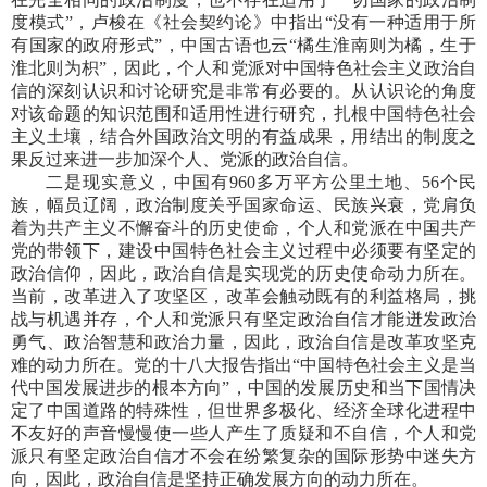
度模式”，卢梭在《社会契约论》中指出“没有一种适用于所
有国家的政府形式”，中国古语也云“橘生淮南则为橘，生于
淮北则为枳”，因此，个人和党派对中国特色社会主义政治自
信的深刻认识和讨论研究是非常有必要的。从认识论的角度
对该命题的知识范围和适用性进行研究，扎根中国特色社会
主义土壤，结合外国政治文明的有益成果，用结出的制度之
果反过来进一步加深个人、党派的政治自信。
二是现实意义，中国有960多万平方公里土地、56个民
族，幅员辽阔，政治制度关乎国家命运、民族兴衰，党肩负
着为共产主义不懈奋斗的历史使命，个人和党派在中国共产
党的带领下，建设中国特色社会主义过程中必须要有坚定的
政治信仰，因此，政治自信是实现党的历史使命动力所在。
当前，改革进入了攻坚区，改革会触动既有的利益格局，挑
战与机遇并存，个人和党派只有坚定政治自信才能迸发政治
勇气、政治智慧和政治力量，因此，政治自信是改革攻坚克
难的动力所在。党的十八大报告指出“中国特色社会主义是当
代中国发展进步的根本方向”，中国的发展历史和当下国情决
定了中国道路的特殊性，但世界多极化、经济全球化进程中
不友好的声音慢慢使一些人产生了质疑和不自信，个人和党
派只有坚定政治自信才不会在纷繁复杂的国际形势中迷失方
向，因此，政治自信是坚持正确发展方向的动力所在。