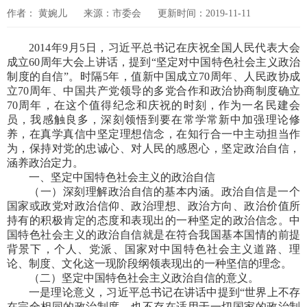
作者： 黄婉儿
来源：市委会
更新时间：2019-11-11
2014年9月5日，习近平总书记在庆祝全国人民代表大会
成立60周年大会上讲话，提到“坚定对中国特色社会主义政治
制度的自信”。时隔5年，值新中国成立70周年、人民政协成
立70周年、中国共产党领导的多党合作和政治协商制度确立
70周年，在这个值得纪念和庆祝的时刻，作为一名民建会
员，我感触良多，深刻领悟到要在常学常新中加强理论修
养，在真学真信中坚定理想信念，在知行合一中主动担当作
为，保持对党的忠诚心、对人民的感恩心，坚定政治自信，
涵养政治定力。
一、坚定中国特色社会主义的政治自信
（一）深刻理解政治自信的基本内涵。政治自信是一个
国家或政党对政治信仰、政治理想、政治方向、政治价值所
持有的积极肯定的态度和表现出的一种坚定的政治信念。中
国特色社会主义的政治自信就是在符合我国基本国情的前提
背景下，个人、党派、国家对中国特色社会主义道路、理
论、制度、文化这一现阶段纲领表现出的一种坚信的理念。
（二）坚定中国特色社会主义政治自信的意义。
一是理论意义，习近平总书记在讲话中提到“世界上不存
在完全相同的政治制度，也不存在适用于一切国家的政治制