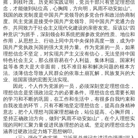
摇，则枝叶茂。历史和实践证明，党员干部只有坚定理想信
念，才能做到站位高，心胸阔，方向明，风雨不动安如山”。
我国的政党制度是中国共产党领导的多党合作和政治协商制
度。民主党派是接受中国共产党领导、同中国共产党通力合
作、共同致力于社会主义现代化建设的亲密友党。应该以“四
种意识”为抓手，深刻领会和系统把握参政党的性质、地位和
作用，从思想上、行动上同中共中央保持高度一致，成为中
国共产党执政兴国的强大支持力量。作为党派的一员，如果
理想信念不坚定，对实现共产主义没有信心，无法坚持中国
特色社会主义，那么很容易在个人利益、集体利益、国家利
益等各类大是大非面前，找不准目标和解决问题的根本方
法。淡薄信念导致人民群众的依靠土崩瓦解，民族复兴的大
业、祖国富强的宏图无法实现。
因此，个人作为党派的一员，必须深刻坚定理想信念，
理想信念是坚强政治定力的必要条件。理想信念也需要长期
的学习和不断的巩固，在工作和生活中，有很多自我约束和
自我改造的环节，只有不断地坚定理想信念，提高自身精神
意志，把个人理想与国家理想融合，站位提高、心胸开阔，
坚持正确政治方向，做到“风雨不动安如山”，在个人理想实
现的同时汇聚力量促进民族理想的达成。坚定的理想信念为
涵养过硬政治定力烙下思想钢印。
（三）强化工作实践。习近平总书记在讲话中强调“深入