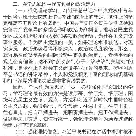
二、在学思践悟中涵养过硬的政治定力
（一）强化理论学习。习近平总书记在中央党校中青年
干部培训班开班仪式上讲话指出“政治上的坚定、党性上的坚
定都离不开理论上的坚定”。中国共产党同各民主党派坚持和
完善共产党领导的多党合作和政治协商制度，推动各民主党
派的成员和所联系的人参加各项政治活动，为社会主义建设
事业服务。作为民主党派的一员，如果理论水准较低，对现
实状况、政治形势看得不够深入，政治敏感度较低，那么，
就容易在纷繁复杂的国际形势中丧失政治定力，看待事物的
观点会有偏差，达不到“参政参到点子上议政议到关键处”的
标准，更谈不上为社会主义建设事业服务的要求。按照习近
平总书记的讲话精神，个人和党派积累丰富的理论知识基础
和打下深厚的理论功底是非常有必要的。
因此，个人作为党派的一员，必须强化理论知识的学
习，学习理论最有效的办法是读原著、学原文、悟原理，围
绕马克思主义立场、观点、方法和习近平新时代中国特色社
会主义思想，强读强记，常学常新，往深里走、往实里走、
往心里走，把自己摆进去、把职责摆进去、把工作摆进去，
做到学思用贯通，知信行统一，强化理论学习为涵养过硬政
治定力打下理论基础。
（二）强化理想信念。习近平总书记在讲话中提到“根不