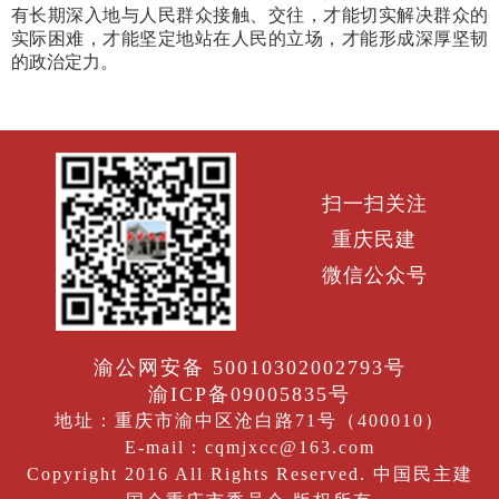
有长期深入地与人民群众接触、交往，才能切实解决群众的
实际困难，才能坚定地站在人民的立场，才能形成深厚坚韧
的政治定力。
扫一扫关注
重庆民建
微信公众号
渝公网安备 50010302002793号
渝ICP备09005835号
地址：重庆市渝中区沧白路71号（400010）
E-mail：cqmjxcc@163.com
Copyright 2016 All Rights Reserved. 中国民主建