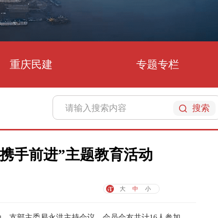
重庆民建
专题专栏
搜索
携手前进”主题教育活动
大
中
小
动，支部主委易永洪主持会议，会员会友共计16人参加。