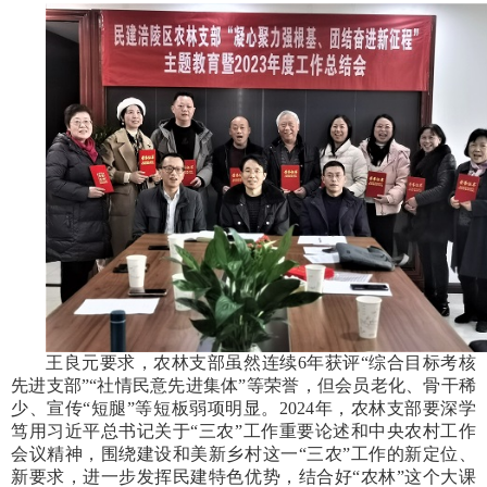
王良元要求，农林支部虽然连续6年获评“综合目标考核
先进支部”“社情民意先进集体”等荣誉，但会员老化、骨干稀
少、宣传“短腿”等短板弱项明显。2024年，农林支部要深学
笃用习近平总书记关于“三农”工作重要论述和中央农村工作
会议精神，围绕建设和美新乡村这一“三农”工作的新定位、
新要求，进一步发挥民建特色优势，结合好“农林”这个大课