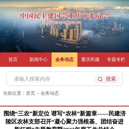
首页
新闻中心
会务动态
重庆民建
专题专栏
搜索
当前位置：
首页
会务动态
>
围绕“三农”新定位 谱写“农林”新篇章——民建涪
陵区农林支部召开“凝心聚力强根基、团结奋进