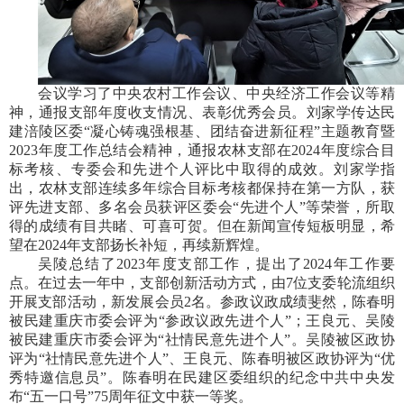
会议学习了中央农村工作会议、中央经济工作会议等精
神，通报支部年度收支情况、表彰优秀会员。刘家学传达民
建涪陵区委“凝心铸魂强根基、团结奋进新征程”主题教育暨
2023年度工作总结会精神，通报农林支部在2024年度综合目
标考核、专委会和先进个人评比中取得的成效。刘家学指
出，农林支部连续多年综合目标考核都保持在第一方队，获
评先进支部、多名会员获评区委会“先进个人”等荣誉，所取
得的成绩有目共睹、可喜可贺。但在新闻宣传短板明显，希
望在2024年支部扬长补短，再续新辉煌。
吴陵总结了2023年度支部工作，提出了2024年工作要
点。在过去一年中，支部创新活动方式，由7位支委轮流组织
开展支部活动，新发展会员2名。参政议政成绩斐然，陈春明
被民建重庆市委会评为“参政议政先进个人”；王良元、吴陵
被民建重庆市委会评为“社情民意先进个人”。吴陵被区政协
评为“社情民意先进个人”、王良元、陈春明被区政协评为“优
秀特邀信息员”。陈春明在民建区委组织的纪念中共中央发
布“五一口号”75周年征文中获一等奖。