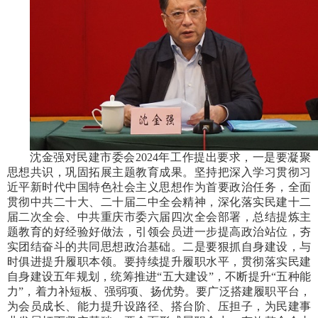
沈金强对民建市委会2024年工作提出要求，一是要凝聚
思想共识，巩固拓展主题教育成果。坚持把深入学习贯彻习
近平新时代中国特色社会主义思想作为首要政治任务，全面
贯彻中共二十大、二十届二中全会精神，深化落实民建十二
届二次全会、中共重庆市委六届四次全会部署，总结提炼主
题教育的好经验好做法，引领会员进一步提高政治站位，夯
实团结奋斗的共同思想政治基础。二是要狠抓自身建设，与
时俱进提升履职本领。要持续提升履职水平，贯彻落实民建
自身建设五年规划，统筹推进“五大建设”，不断提升“五种能
力”，着力补短板、强弱项、扬优势。要广泛搭建履职平台，
为会员成长、能力提升设路径、搭台阶、压担子，为民建事