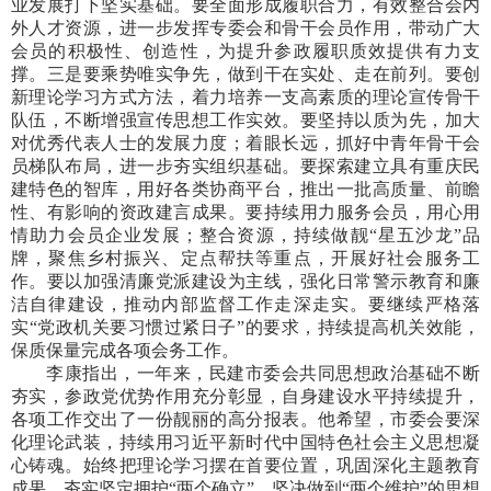
业发展打下坚实基础。要全面形成履职合力，有效整合会内
外人才资源，进一步发挥专委会和骨干会员作用，带动广大
会员的积极性、创造性，为提升参政履职质效提供有力支
撑。三是要乘势唯实争先，做到干在实处、走在前列。要创
新理论学习方式方法，着力培养一支高素质的理论宣传骨干
队伍，不断增强宣传思想工作实效。要坚持以质为先，加大
对优秀代表人士的发展力度；着眼长远，抓好中青年骨干会
员梯队布局，进一步夯实组织基础。要探索建立具有重庆民
建特色的智库，用好各类协商平台，推出一批高质量、前瞻
性、有影响的资政建言成果。要持续用力服务会员，用心用
情助力会员企业发展；整合资源，持续做靓“星五沙龙”品
牌，聚焦乡村振兴、定点帮扶等重点，开展好社会服务工
作。要以加强清廉党派建设为主线，强化日常警示教育和廉
洁自律建设，推动内部监督工作走深走实。要继续严格落
实“党政机关要习惯过紧日子”的要求，持续提高机关效能，
保质保量完成各项会务工作。
李康指出，一年来，民建市委会共同思想政治基础不断
夯实，参政党优势作用充分彰显，自身建设水平持续提升，
各项工作交出了一份靓丽的高分报表。他希望，市委会要深
化理论武装，持续用习近平新时代中国特色社会主义思想凝
心铸魂。始终把理论学习摆在首要位置，巩固深化主题教育
成果，夯实坚定拥护“两个确立”，坚决做到“两个维护”的思想