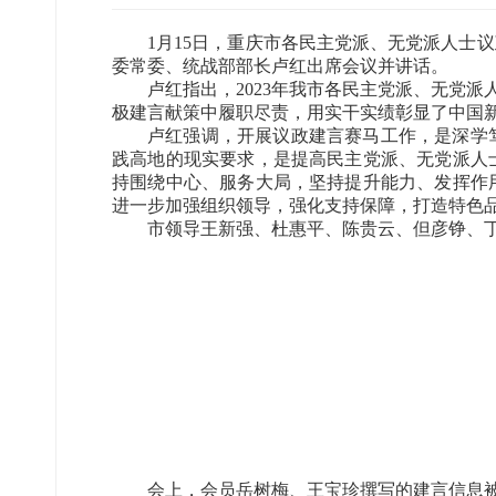
1月15日，重庆市各民主党派、无党派人
委常委、统战部部长卢红出席会议并讲话。
卢红指出，2023年我市各民主党派、无党
极建言献策中履职尽责，用实干实绩彰显了中国
卢红强调，开展议政建言赛马工作，是深学
践高地的现实要求，是提高民主党派、无党派人
持围绕中心、服务大局，坚持提升能力、发挥作
进一步加强组织领导，强化支持保障，打造特色
市领导王新强、杜惠平、陈贵云、但彦铮、
会上，会员岳树梅、王宝珍撰写的建言信息