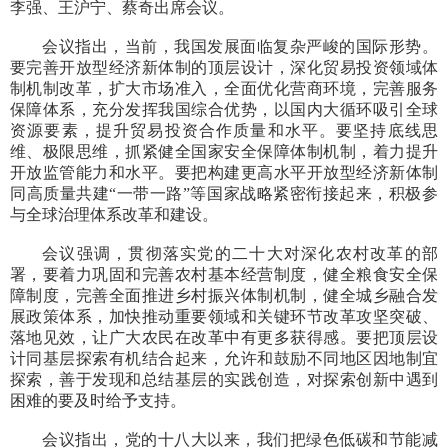
李强、王沪宁、蔡奇出席会议。
会议指出，当前，我国发展面临复杂严峻的国际形势。
要完善开放型经济新体制的顶层设计，深化贸易投资领域体
制机制改革，扩大市场准入，全面优化营商环境，完善服务
保障体系，充分发挥我国综合优势，以国内大循环吸引全球
资源要素，提升贸易投资合作质量和水平。要坚持底线思
维、极限思维，抓紧健全国家安全保障体制机制，着力提升
开放监管能力和水平。要把构建更高水平开放型经济新体制
同高质量共建“一带一路”等国家战略紧密衔接起来，积极参
与全球治理体系改革和建设。
会议强调，贯彻落实党的二十大对深化农村改革的部
署，要着力巩固和完善农村基本经营制度，健全粮食安全保
障制度，完善全面推进乡村振兴体制机制，健全城乡融合发
展政策体系，加快推动重要领域和关键环节改革攻坚突破、
落地见效，让广大农民在改革中有更多获得感。要把顶层设
计同基层探索有机结合起来，允许和鼓励不同地区因地制宜
探索，善于发现和总结基层的实践创造，对探索创新中遇到
困难的要及时给予支持。
会议指出，党的十八大以来，我们把绿色低碳和节能减