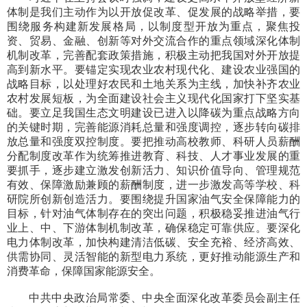
体制是我们主动作为以开放促改革、促发展的战略举措，要
围绕服务构建新发展格局，以制度型开放为重点，聚焦投
资、贸易、金融、创新等对外交流合作的重点领域深化体制
机制改革，完善配套政策措施，积极主动把我国对外开放提
高到新水平。要锚定实现农业农村现代化、建设农业强国的
战略目标，以处理好农民和土地关系为主线，加快补齐农业
农村发展短板，为全面建设社会主义现代化国家打下坚实基
础。要立足我国生态文明建设已进入以降碳为重点战略方向
的关键时期，完善能源消耗总量和强度调控，逐步转向碳排
放总量和强度双控制度。要把推动高校教师、科研人员薪酬
分配制度改革作为统筹推进教育、科技、人才事业发展的重
要抓手，逐步建立激发创新活力、知识价值导向、管理规范
有效、保障激励兼顾的薪酬制度，进一步激发高等学校、科
研院所创新创造活力。要围绕提升国家油气安全保障能力的
目标，针对油气体制存在的突出问题，积极稳妥推进油气行
业上、中、下游体制机制改革，确保稳定可靠供应。要深化
电力体制改革，加快构建清洁低碳、安全充裕、经济高效、
供需协同、灵活智能的新型电力系统，更好推动能源生产和
消费革命，保障国家能源安全。
中共中央政治局常委、中央全面深化改革委员会副主任