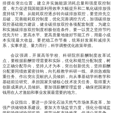
排摆在突出位置，建立并实施能源消耗总量和强度双控制
度，有力促进我国能源利用效率大幅提升和二氧化碳排放强
度持续下降。从能耗双控逐步转向碳排放双控，要坚持先立
后破，完善能耗双控制度，优化完善调控方式，加强碳排放
双控基础能力建设，健全碳排放双控各项配套制度，为建立
和实施碳排放双控制度积极创造条件。要一以贯之坚持节约
优先方针，更高水平、更高质量地做好节能工作，用最小成
本实现最大收益。要把稳工作节奏，统筹好发展和减排关
系，实事求是、量力而行，科学调整优化政策举措。
会议强调，开展高等学校、科研院所薪酬制度改革试
点，要根据薪酬管理需要和实际，优化和规范分配制度，树
立正确分配导向，坚持人才为本，突出创新优先，坚持薪酬
分配要同绩效紧密挂钩，向扎根教学科研一线、承担急难险
重任务、作出突出贡献的人员倾斜，向从事基础学科教学和
基础前沿研究、承担国家关键核心技术攻关任务、取得重大
创新成果的人员倾斜。要加强薪酬管理监督，确保把国家的
钱用在人才激励和事业发展最需要的地方。
会议指出，要进一步深化石油天然气市场体系改革，加
强产供储销体系建设。要加大市场监管力度，强化分领域监
管和跨领域协同监管，规范油气市场秩序，促进公平竞争。