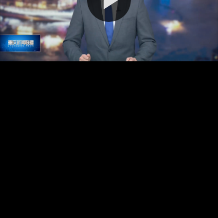
播
放
视
频