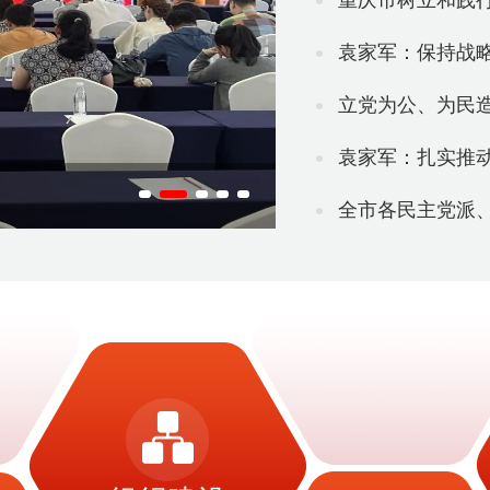
重庆市树立和践行正确政绩观
袁家军：保持战略定力 巩
立党为公、为民
袁家军：扎实推动科技创
全市各民主党派、无党派人士