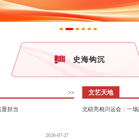
史海钩沉
文艺天地
>>
民显担当
北碚亮相川运会：一场
2026-07-27