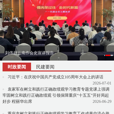
刘伟赴云南作会史宣讲报告
刘伟率课题组赴宁夏调研地方组织会员发展
渝滇民建书画院在昆明举办交流笔会
时政要闻
民建要闻
习近平：在庆祝中国共产党成立105周年大会上的讲话
2026-07-01
袁家军在树立和践行正确政绩观学习教育专题党课上强调
牢固树立和践行正确政绩观 引领保障重庆“十五五”开好局起
好步 程丽华出席
2026-06-29
重庆市树立和践行正确政绩观学习教育工作成果交流会举