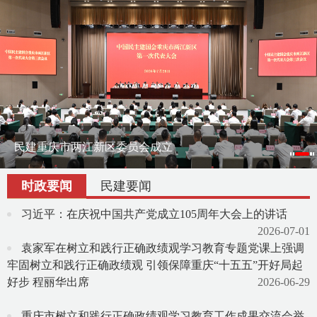
刘伟赴云南作会史宣讲报告
民建重庆市两江新区委员会成立
刘伟率课题组赴宁夏调研地方组织会员发展
渝滇民建书画院在昆明举办交流笔会
时政要闻
民建要闻
习近平：在庆祝中国共产党成立105周年大会上的讲话
2026-07-01
袁家军在树立和践行正确政绩观学习教育专题党课上强调
牢固树立和践行正确政绩观 引领保障重庆“十五五”开好局起
好步 程丽华出席
2026-06-29
重庆市树立和践行正确政绩观学习教育工作成果交流会举