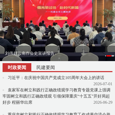
刘伟赴云南作会史宣讲报告
刘伟率课题组赴宁夏调研地方组织会员发展
渝滇民建书画院在昆明举办交流笔会
时政要闻
民建要闻
习近平：在庆祝中国共产党成立105周年大会上的讲话
2026-07-01
袁家军在树立和践行正确政绩观学习教育专题党课上强调
牢固树立和践行正确政绩观 引领保障重庆“十五五”开好局起
好步 程丽华出席
2026-06-29
重庆市树立和践行正确政绩观学习教育工作成果交流会举