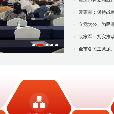
重庆市树立和践行正确政绩观
袁家军：保持战略定力 巩
立党为公、为民
袁家军：扎实推动科技创
全市各民主党派、无党派人士