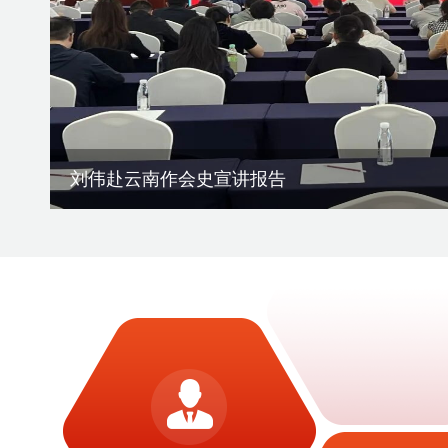
刘伟率课题组赴宁夏调研地方组织会员发展
渝滇民建书画院在昆明举办交流笔会
刘伟赴云南作会史宣讲报告