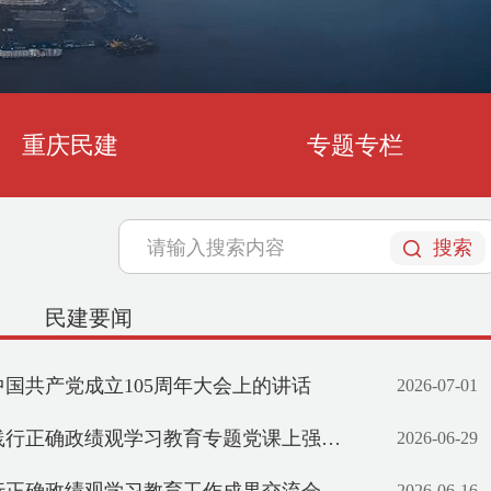
重庆民建
专题专栏
夏作会史宣讲报告
刘
搜索
民建要闻
国共产党成立105周年大会上的讲话
2026-07-01
题党课上强调 牢固树立和践行正确政绩观 引领保障重庆“十五五”开好局起好步 程丽华出席
2026-06-29
2026-06-16