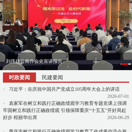
刘伟赴云南作会史宣讲报告
刘伟率课题组赴宁夏调研地方组织会员发展
渝滇民建书画院在昆明举办交流笔会
时政要闻
民建要闻
习近平：在庆祝中国共产党成立105周年大会上的讲话
2026-07-01
袁家军在树立和践行正确政绩观学习教育专题党课上强调
牢固树立和践行正确政绩观 引领保障重庆“十五五”开好局起
好步 程丽华出席
2026-06-29
重庆市树立和践行正确政绩观学习教育工作成果交流会举