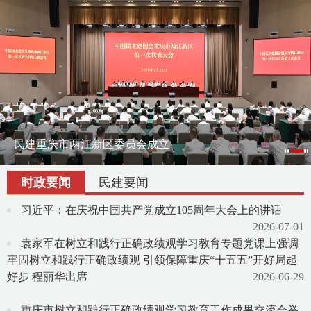
刘伟赴云南作会史宣讲报告
民建重庆市两江新区委员会成立
刘伟率课题组赴宁夏调研地方组织会员发展
渝滇民建书画院在昆明举办交流笔会
时政要闻
民建要闻
习近平：在庆祝中国共产党成立105周年大会上的讲话
2026-07-01
袁家军在树立和践行正确政绩观学习教育专题党课上强调
牢固树立和践行正确政绩观 引领保障重庆“十五五”开好局起
好步 程丽华出席
2026-06-29
重庆市树立和践行正确政绩观学习教育工作成果交流会举