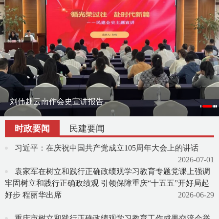
刘伟赴云南作会史宣讲报告
刘伟率课题组赴宁夏调研地方组织会员发展
渝滇民建书画院在昆明举办交流笔会
时政要闻
民建要闻
习近平：在庆祝中国共产党成立105周年大会上的讲话
2026-07-01
袁家军在树立和践行正确政绩观学习教育专题党课上强调
牢固树立和践行正确政绩观 引领保障重庆“十五五”开好局起
好步 程丽华出席
2026-06-29
重庆市树立和践行正确政绩观学习教育工作成果交流会举