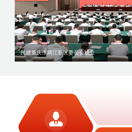
刘伟率课题组赴宁夏调研地方组织会员发展
渝滇民建书画院在昆明举办交流笔会
刘伟赴云南作会史宣讲报告
民建重庆市两江新区委员会成立