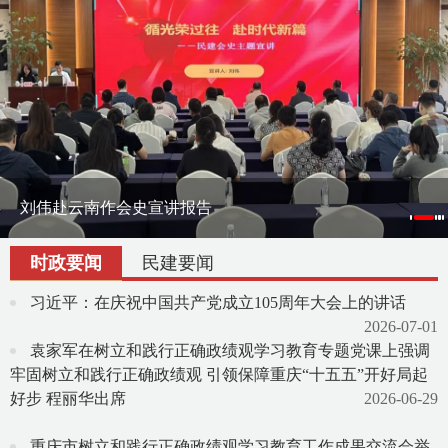
刘伟赴云南作会史宣讲报告
刘伟率课题组赴宁夏调研地方组织会员发展
渝滇民建书画院在昆明举办交流笔会
时政要闻
民建要闻
习近平：在庆祝中国共产党成立105周年大会上的讲话
2026-07-01
袁家军在树立和践行正确政绩观学习教育专题党课上强调
牢固树立和践行正确政绩观 引领保障重庆“十五五”开好局起
好步 程丽华出席
2026-06-29
重庆市树立和践行正确政绩观学习教育工作成果交流会举