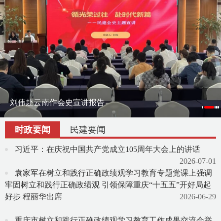
刘伟赴云南作会史宣讲报告
刘伟率课题组赴宁夏调研地方组织会员发展
渝滇民建书画院在昆明举办交流笔会
时政要闻
民建要闻
习近平：在庆祝中国共产党成立105周年大会上的讲话
2026-07-01
袁家军在树立和践行正确政绩观学习教育专题党课上强调
牢固树立和践行正确政绩观 引领保障重庆“十五五”开好局起
好步 程丽华出席
2026-06-29
重庆市树立和践行正确政绩观学习教育工作成果交流会举