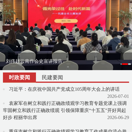
刘伟赴云南作会史宣讲报告
刘伟率课题组赴宁夏调研地方组织会员发展
渝滇民建书画院在昆明举办交流笔会
时政要闻
民建要闻
习近平：在庆祝中国共产党成立105周年大会上的讲话
2026-07-01
袁家军在树立和践行正确政绩观学习教育专题党课上强调
牢固树立和践行正确政绩观 引领保障重庆“十五五”开好局起
好步 程丽华出席
2026-06-29
重庆市树立和践行正确政绩观学习教育工作成果交流会举