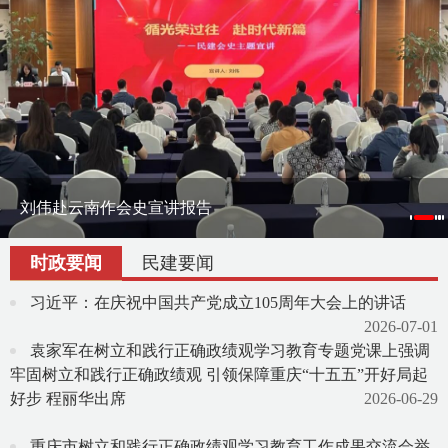
刘伟赴云南作会史宣讲报告
刘伟率课题组赴宁夏调研地方组织会员发展
渝滇民建书画院在昆明举办交流笔会
时政要闻
民建要闻
习近平：在庆祝中国共产党成立105周年大会上的讲话
2026-07-01
袁家军在树立和践行正确政绩观学习教育专题党课上强调
牢固树立和践行正确政绩观 引领保障重庆“十五五”开好局起
好步 程丽华出席
2026-06-29
重庆市树立和践行正确政绩观学习教育工作成果交流会举